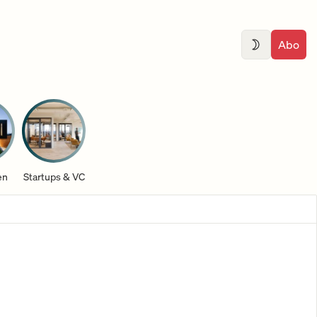
Abo
en
Startups & VC