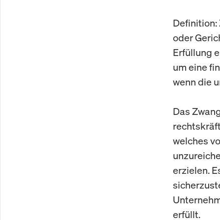
Definition
oder Geric
Erfüllung 
um eine fin
wenn die ur
Das Zwangs
rechtskräf
welches vo
unzureiche
erzielen. E
sicherzust
Unternehme
erfüllt.