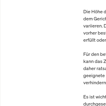
Die Höhe d
dem Gerich
variieren.
vorher bes
erfüllt od
Für den be
kann das Z
daher rats
geeignete
verhindern
Es ist wic
durchgeset