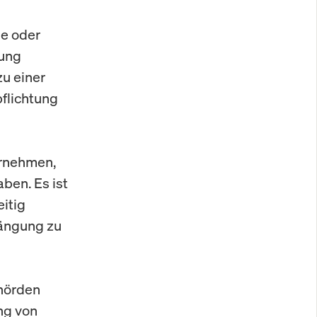
de oder
zung
zu einer
flichtung
ernehmen,
ben. Es ist
itig
ängung zu
ehörden
ng von