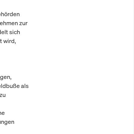
Behörden
nehmen zur
elt sich
t wird,
gen,
eldbuße als
 zu
ne
tungen