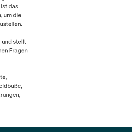
ist das
, um die
stellen.
 und stellt
chen Fragen
te,
Geldbuße,
ärungen,