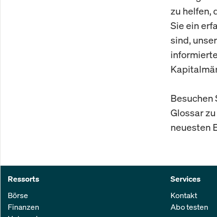
zu helfen,
Sie ein er
sind, unse
informiert
Kapitalmär
Besuchen 
Glossar zu
neuesten E
Ressorts
Services
Börse
Kontakt
Finanzen
Abo testen