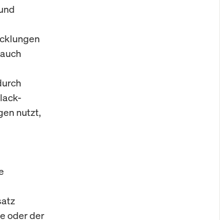
 und
icklungen
 auch
durch
lack-
gen nutzt,
e
satz
e oder der