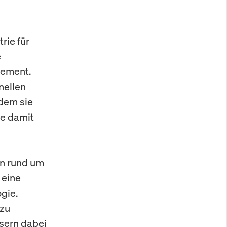
rie für
e
gement.
nellen
ndem sie
ie damit
en rund um
 eine
gie.
 zu
sern dabei