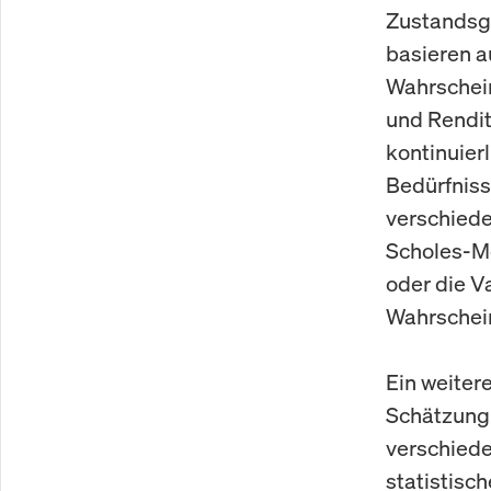
Zustandsgl
basieren a
Wahrschein
und Rendit
kontinuier
Bedürfniss
verschiede
Scholes-Mo
oder die V
Wahrschein
Ein weiter
Schätzung 
verschiede
statistis