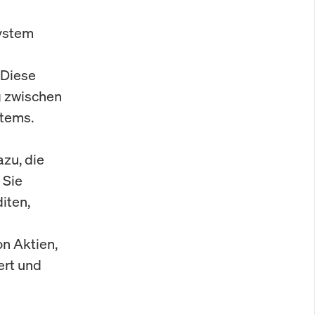
system
 Diese
 zwischen
stems.
zu, die
 Sie
iten,
n Aktien,
ert und