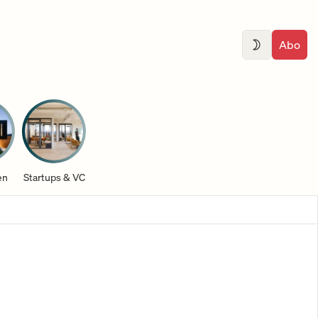
Abo
en
Startups & VC