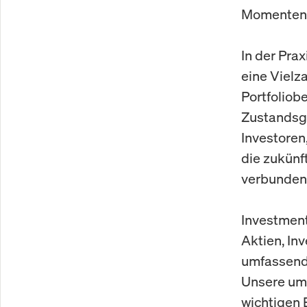
Momenten
In der Pra
eine Vielz
Portfolio
Zustandsgl
Investoren,
die zukünf
verbundene
Investment
Aktien, In
umfassend
Unsere umf
wichtigen 