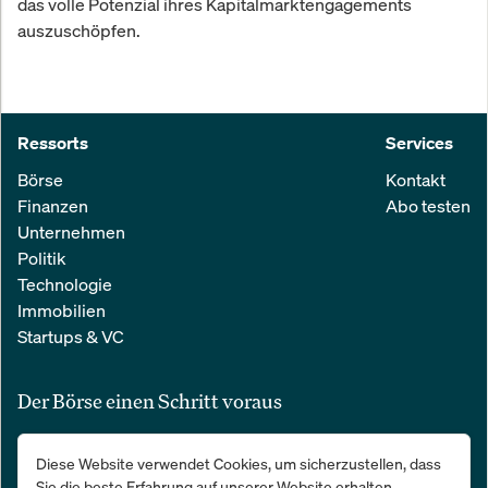
das volle Potenzial ihres Kapitalmarktengagements
auszuschöpfen.
Ressorts
Services
Börse
Kontakt
Finanzen
Abo testen
Unternehmen
Politik
Technologie
Immobilien
Startups & VC
Der Börse einen Schritt voraus
Alle relevanten Nachrichten aus Wirtschaft und Finanzen in einer
Diese Website verwendet Cookies, um sicherzustellen, dass
einfachen E-Mail. 100 % kostenlos:
Sie die beste Erfahrung auf unserer Website erhalten.