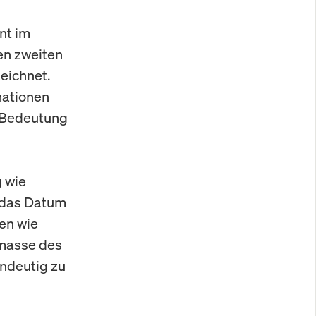
nt im
en zweiten
eichnet.
mationen
n Bedeutung
 wie
d das Datum
en wie
tmasse des
indeutig zu