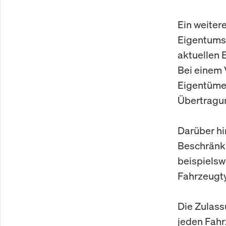
Ein weiter
Eigentumsn
aktuellen 
Bei einem 
Eigentümer
Übertragu
Darüber hi
Beschränku
beispiels
Fahrzeugty
Die Zulass
jeden Fahrz