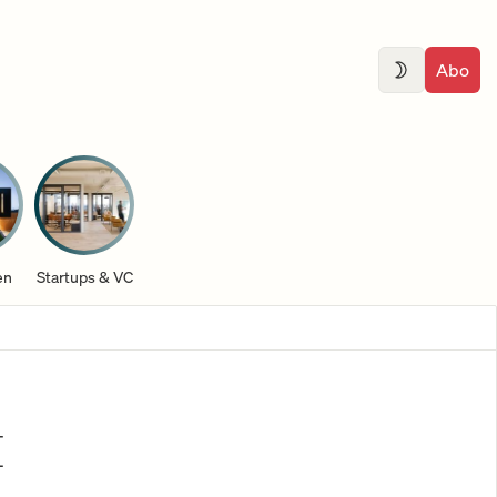
Abo
en
Startups & VC
I