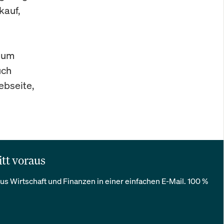
kauf,
d um
uch
ebseite,
itt voraus
us Wirtschaft und Finanzen in einer einfachen E-Mail. 100 %