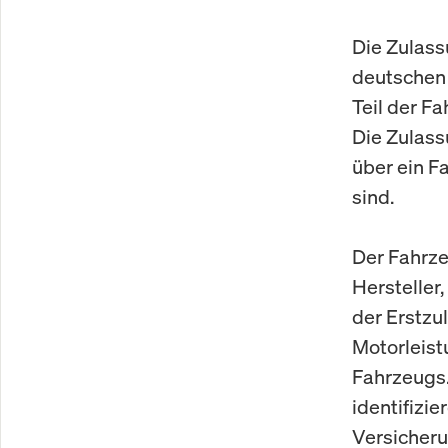
Die Zulass
deutschen 
Teil der F
Die Zulass
über ein F
sind.
Der Fahrze
Hersteller
der Erstzu
Motorleis
Fahrzeugs.
identifizi
Versicheru