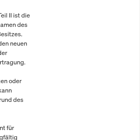
 II ist die
 Namen des
esitzes.
 den neuen
der
rtragung.
gen oder
 kann
rund des
nt für
gfältig