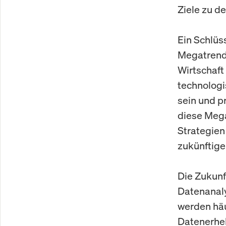
Ziele zu de
Ein Schlüs
Megatrends
Wirtschaft
technologi
sein und p
diese Meg
Strategien
zukünftige
Die Zukunf
Datenanaly
werden häu
Datenerheb