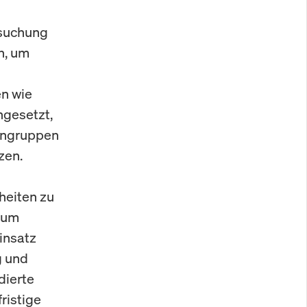
rsuchung
n, um
en wie
ngesetzt,
engruppen
zen.
heiten zu
, um
insatz
g und
dierte
ristige