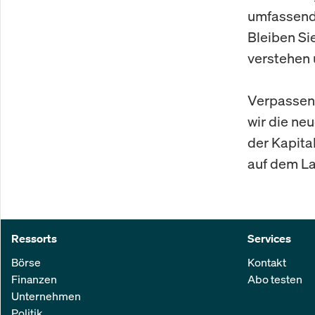
umfassende
Bleiben Si
verstehen 
Verpassen 
wir die ne
der Kapita
auf dem L
Ressorts
Services
Börse
Kontakt
Finanzen
Abo testen
Unternehmen
Politik