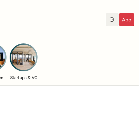
Abo
en
Startups & VC