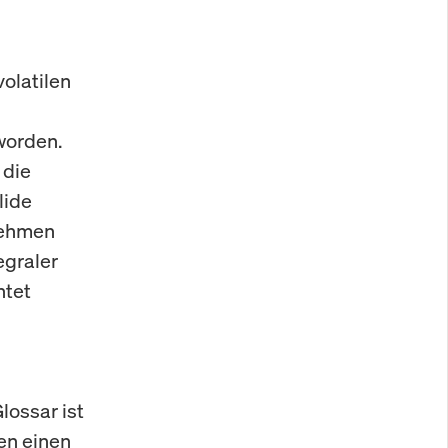
olatilen
worden.
 die
lide
nehmen
egraler
htet
lossar ist
en einen