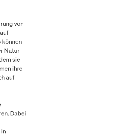
erung von
 auf
s können
er Natur
ndem sie
men ihre
ch auf
e
ren. Dabei
 in