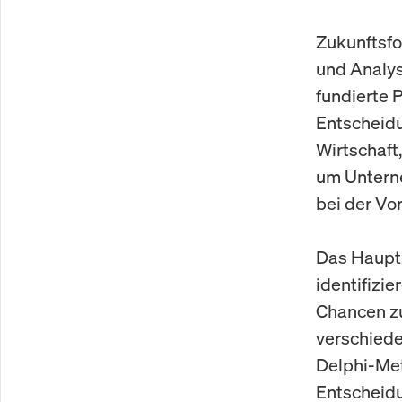
Zukunftsfo
und Analys
fundierte 
Entscheidu
Wirtschaft
um Untern
bei der Vo
Das Hauptz
identifizi
Chancen zu
verschiede
Delphi-Met
Entscheidu