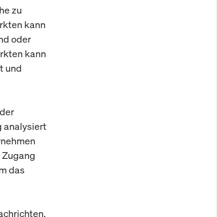
he zu
ärkten kann
ind oder
ärkten kann
ät und
 der
 analysiert
ernehmen
n Zugang
um das
achrichten,