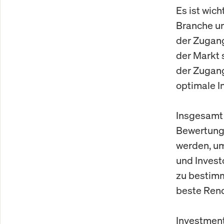
Es ist wic
Branche un
der Zugang
der Markt 
der Zugang
optimale I
Insgesamt 
Bewertung 
werden, um
und Invest
zu bestimm
beste Rendi
Investment