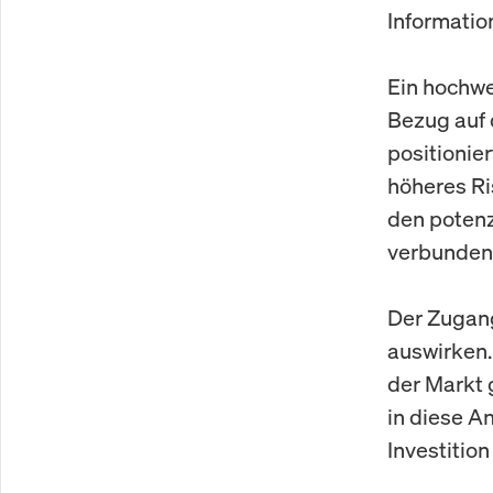
Informatio
Ein hochwe
Bezug auf 
positionier
höheres Ri
den potenz
verbunden s
Der Zugang
auswirken.
der Markt 
in diese An
Investitio