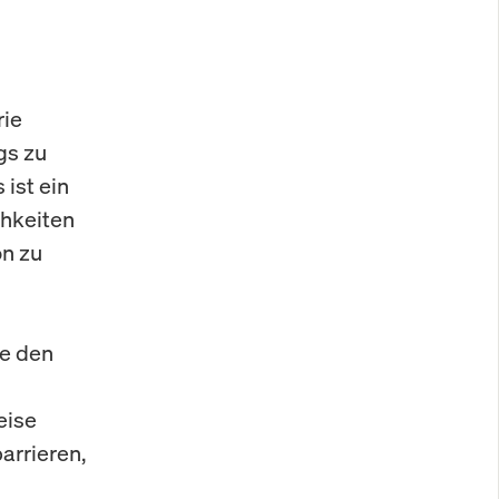
rie
gs zu
ist ein
chkeiten
on zu
ie den
eise
arrieren,