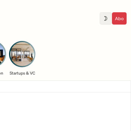
Abo
en
Startups & VC