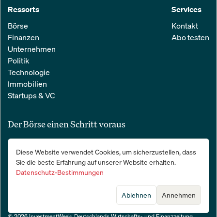
Ressorts
Services
Börse
Kontakt
Finanzen
Abo testen
Unternehmen
Politik
Technologie
Immobilien
Startups & VC
Der Börse einen Schritt voraus
Alle relevanten Nachrichten aus Wirtschaft und Finanzen in einer
Diese Website verwendet Cookies, um sicherzustellen, dass
einfachen E-Mail. 100 % kostenlos:
Sie die beste Erfahrung auf unserer Website erhalten.
Datenschutz-Bestimmungen
Ablehnen
Annehmen
© 2026 InvestmentWeek: Deutschlands Wirtschafts- und Finanzzeitung
.