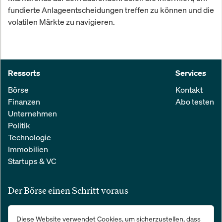
fundierte Anlageentscheidungen treffen zu können und die
volatilen Märkte zu navigieren.
Ressorts
Services
Börse
Kontakt
Finanzen
Abo testen
Unternehmen
Politik
Technologie
Immobilien
Startups & VC
Der Börse einen Schritt voraus
Alle relevanten Nachrichten aus Wirtschaft und Finanzen in einer
Diese Website verwendet Cookies, um sicherzustellen, dass
einfachen E-Mail. 100 % kostenlos: