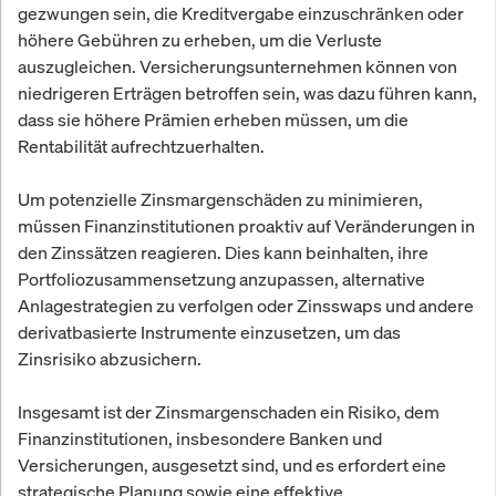
gezwungen sein, die Kreditvergabe einzuschränken oder
höhere Gebühren zu erheben, um die Verluste
auszugleichen. Versicherungsunternehmen können von
niedrigeren Erträgen betroffen sein, was dazu führen kann,
dass sie höhere Prämien erheben müssen, um die
Rentabilität aufrechtzuerhalten.
Um potenzielle Zinsmargenschäden zu minimieren,
müssen Finanzinstitutionen proaktiv auf Veränderungen in
den Zinssätzen reagieren. Dies kann beinhalten, ihre
Portfoliozusammensetzung anzupassen, alternative
Anlagestrategien zu verfolgen oder Zinsswaps und andere
derivatbasierte Instrumente einzusetzen, um das
Zinsrisiko abzusichern.
Insgesamt ist der Zinsmargenschaden ein Risiko, dem
Finanzinstitutionen, insbesondere Banken und
Versicherungen, ausgesetzt sind, und es erfordert eine
strategische Planung sowie eine effektive