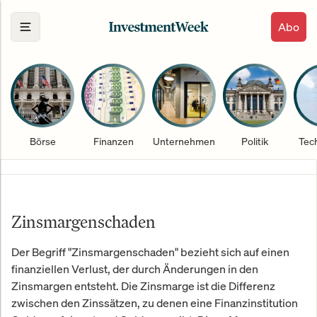
Abo
Börse
Finanzen
Unternehmen
Politik
Tec
Zinsmargenschaden
Der Begriff "Zinsmargenschaden" bezieht sich auf einen
finanziellen Verlust, der durch Änderungen in den
Zinsmargen entsteht. Die Zinsmarge ist die Differenz
zwischen den Zinssätzen, zu denen eine Finanzinstitution