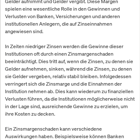
Gelder aufnimmt und Gelder vergibt. Diese Margen
spielen eine wesentliche Rolle in den Gewinnen und
Verlusten von Banken, Versicherungen und anderen
institutionellen Anlegern, die auf Zinseinnahmen
angewiesen sind.
In Zeiten niedriger Zinsen werden die Gewinne dieser
Institutionen oft durch einen Zinsmargenschaden
beeinträchtigt. Dies tritt auf, wenn die Zinsen, zu denen sie
Gelder aufnehmen, sinken, während die Zinsen, zu denen
sie Gelder vergeben, relativ stabil bleiben. Infolgedessen
verringert sich die Zinsmarge und die Einnahmen der
Institution nehmen ab. Dies kann wiederum zu finanziellen
Verlusten führen, da die Institutionen möglicherweise nicht
in der Lage sind, ausreichende Gewinne zu erzielen, um
ihre Kosten zu decken.
Ein Zinsmargenschaden kann verschiedene
Auswirkungen haben. Beispielsweise können Banken