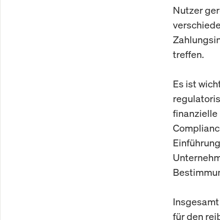
Nutzer ger
verschiede
Zahlungsin
treffen.
Es ist wic
regulatori
finanziell
Compliance
Einführung
Unternehme
Bestimmun
Insgesamt
für den re