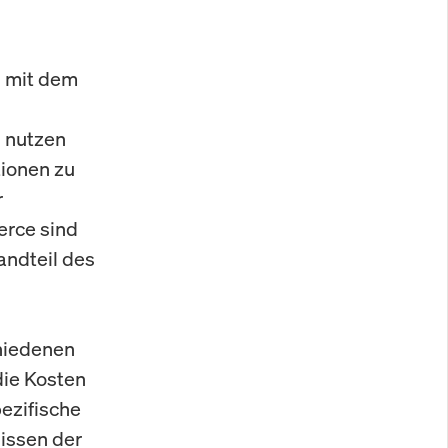
g mit dem
n nutzen
ionen zu
r
rce sind
andteil des
hiedenen
die Kosten
ezifische
nissen der