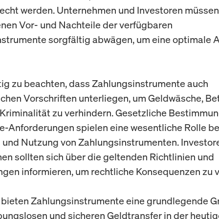
echt werden. Unternehmen und Investoren müssen
nen Vor- und Nachteile der verfügbaren
strumente sorgfältig abwägen, um eine optimale 
htig zu beachten, dass Zahlungsinstrumente auch
schen Vorschriften unterliegen, um Geldwäsche, Be
e Kriminalität zu verhindern. Gesetzliche Bestimmu
-Anforderungen spielen eine wesentliche Rolle be
 und Nutzung von Zahlungsinstrumenten. Investor
n sollten sich über die geltenden Richtlinien und
gen informieren, um rechtliche Konsequenzen zu 
 bieten Zahlungsinstrumente eine grundlegende G
ibungslosen und sicheren Geldtransfer in der heuti