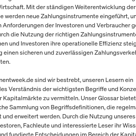
irtschaft. Mit der ständigen Weiterentwicklung der
e werden neue Zahlungsinstrumente eingeführt, u
 Anforderungen der Investoren und Verbraucher g
rch die Nutzung der richtigen Zahlungsinstrumen
n und Investoren ihre operationelle Effizienz stei
ig einen sicheren und zuverlässigen Zahlungsverke
ten.
mentweek.de sind wir bestrebt, unseren Lesern ein
s Verständnis der wichtigsten Begriffe und Konz
r Kapitalmärkte zu vermitteln. Unser Glossar bietet
he Sammlung von Begriffsdefinitionen, die regel
rt und erweitert werden. Durch die Nutzung unseres
estoren, Fachleute und interessierte Leser ihr Wis
und fundierte Entscheidungen im Bereich der Kapit