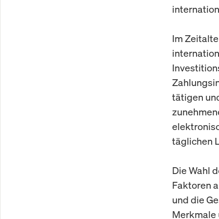
internatio
Im Zeitalt
internatio
Investitio
Zahlungsin
tätigen un
zunehmend
elektronis
täglichen
Die Wahl d
Faktoren ab
und die Ge
Merkmale u