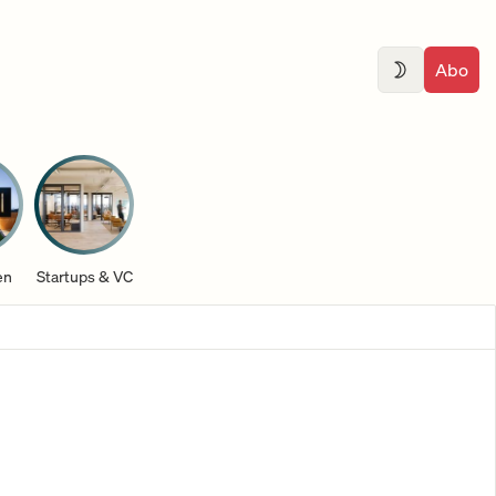
Abo
en
Startups & VC