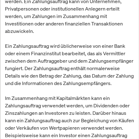
werden. Ein Zahlungsauftrag kann von Unternehmen,
Privatpersonen oder institutionellen Anlegern erteilt
werden, um Zahlungen im Zusammenhang mit
Investitionen oder anderen finanziellen Transaktionen
abzuwickeln.
Ein Zahlungsauftrag wird üblicherweise von einer Bank
oder einem Finanzinstitut bearbeitet, das als Vermittler
zwischen dem Auftraggeber und dem Zahlungsempfänger
fungiert. Der Zahlungsauftrag enthält normalerweise
Details wie den Betrag der Zahlung, das Datum der Zahlung
und die Informationen des Zahlungsempfängers.
Im Zusammenhang mit Kapitalmärkten kann ein
Zahlungsauftrag verwendet werden, um Dividenden oder
Zinszahlungen an Investoren zu leisten. Darüber hinaus
kann ein Zahlungsauftrag auch zur Begleichung von Käufen
oder Verkäufen von Wertpapieren verwendet werden.
Beispielsweise kann ein Investor einen Zahlungsauftrag