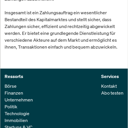
Insgesamt ist ein Zahlungsauftrag ein wesentlicher
Bestandteil des Kapitalmarktes und stellt sicher, dass
Zahlungen sicher, effizient und rechtzeitig abgewickelt
werden. Er bietet eine grundlegende Dienstleistung für
verschiedene Akteure auf dem Markt und ermöglicht es
ihnen, Transaktionen einfach und bequem abzuwickeln.
Ressorts
Services
Börse
Kontakt
Finanzen
Abo testen
Unternehmen
Politik
Technologie
Immobilien
Startups & VC