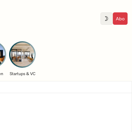
Abo
en
Startups & VC