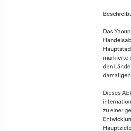
Beschreib
Das Yaound
Handelsabk
Hauptstad
markierte 
den Länder
damaligen
Dieses Abk
internation
zu einer g
Entwicklun
Hauptziel