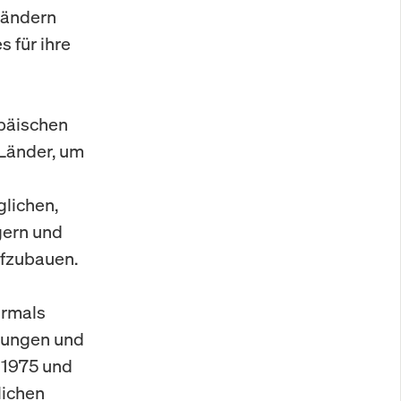
Ländern
 für ihre
päischen
-Länder, um
glichen,
gern und
ufzubauen.
hrmals
erungen und
 1975 und
lichen