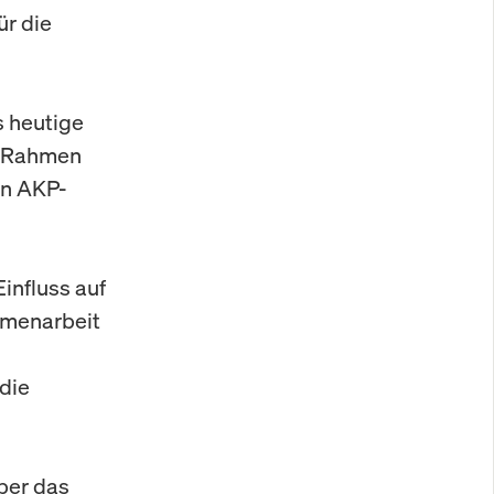
ür die
 heutige
n Rahmen
en AKP-
nfluss auf
mmenarbeit
die
ber das