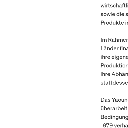
wirtschaft
sowie die 
Produkte i
Im Rahmen
Länder fin
ihre eigen
Produktion
ihre Abhän
stattdesse
Das Yaoun
überarbeit
Bedingung
1979 verha