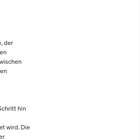
, der
men
zwischen
den
chritt hin
t wird. Die
er