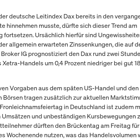
r deutsche Leitindex Dax bereits in den vergan
te hinnehmen musste, dürfte sich dieser Trend am
 fortsetzen. Ursächlich hierfür sind Ungewissheite
der allgemein erwarteten Zinssenkungen, die auf 
r Broker IG prognostiziert den Dax rund zwei Stund
 Xetra-Handels um 0,4 Prozent niedriger bei gut 1
ven Vorgaben aus dem späten US-Handel und den 
n Börsen tragen zusätzlich zur aktuellen Marktsti
Fronleichnamsfeiertag in Deutschland ist zudem m
n Umsätzen und unbeständigen Kursbewegungen z
tteilnehmer dürften den Brückentag am Freitag für
tes Wochenende nutzen, was das Handelsvolumen w