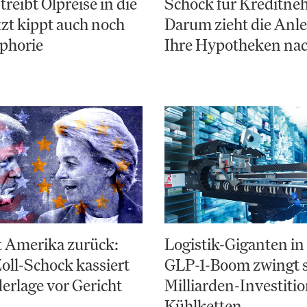
treibt Ölpreise in die
Schock für Kreditne
tzt kippt auch noch
Darum zieht die Anl
phorie
Ihre Hypotheken na
gt Amerika zurück:
Logistik-Giganten in
ll-Schock kassiert
GLP-1-Boom zwingt s
derlage vor Gericht
Milliarden-Investitio
Kühlketten