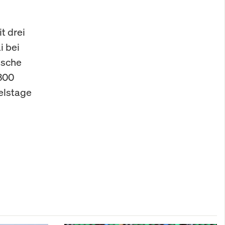
t drei
i bei
ische
.300
elstage