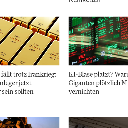
fällt trotz Irankrieg:
KI-Blase platzt? Wa
leger jetzt
Giganten plötzlich Mi
 sein sollten
vernichten