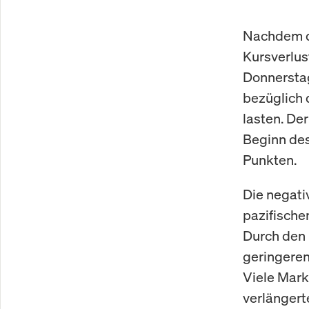
Nachdem de
Kursverlus
Donnerstag
bezüglich 
lasten. De
Beginn des
Punkten.
Die negati
pazifische
Durch den 
geringere
Viele Mark
verlänger