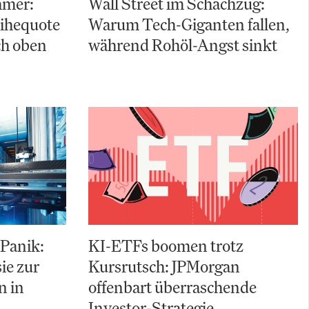
hmer:
Wall Street im Schachzug:
eihequote
Warum Tech-Giganten fallen,
ch oben
während Rohöl-Angst sinkt
 Panik:
KI-ETFs boomen trotz
ie zur
Kursrutsch: JPMorgan
n in
offenbart überraschende
Investor-Strategie