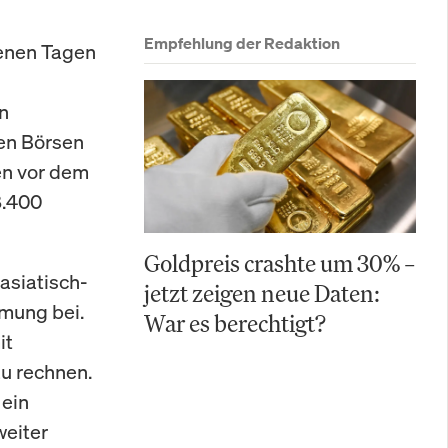
Empfehlung der Redaktion
genen Tagen
n
den Börsen
en vor dem
8.400
Goldpreis crashte um 30% –
asiatisch-
jetzt zeigen neue Daten:
mmung bei.
War es berechtigt?
it
u rechnen.
 ein
eiter