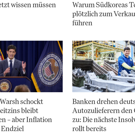
etzt wissen müssen
Warum Südkoreas Te
plötzlich zum Verka
führen
 Warsh schockt
Banken drehen deut
eitzins bleibt
Autozulieferern den
en – aber Inflation
zu: Die nächste Inso
s Endziel
rollt bereits