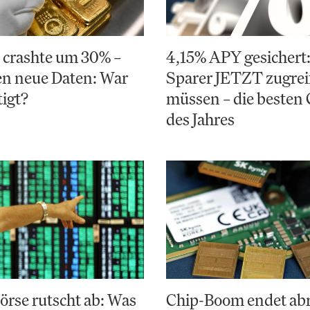
 crashte um 30% –
4,15% APY gesicher
gen neue Daten: War
Sparer JETZT zugrei
tigt?
müssen – die besten
des Jahres
rse rutscht ab: Was
Chip-Boom endet abr