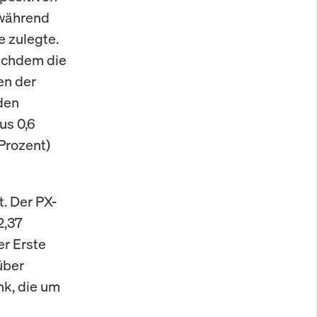
 während
e zulegte.
nachdem die
en der
 den
us 0,6
 Prozent)
. Der PX-
2,37
er Erste
über
k, die um