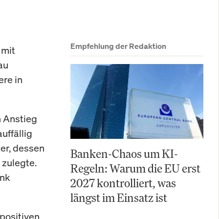
Empfehlung der Redaktion
 mit
au
ere in
n Anstieg
uffällig
er, dessen
Banken-Chaos um KI-
zulegte.
Regeln: Warum die EU erst
ank
2027 kontrolliert, was
längst im Einsatz ist
 positiven