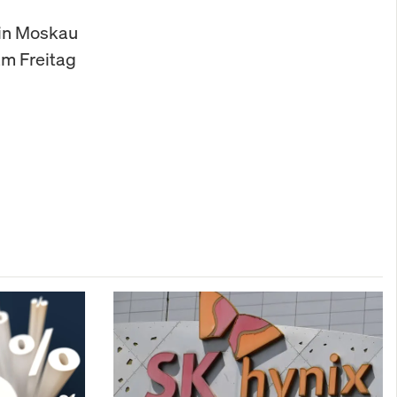
 in Moskau
am Freitag