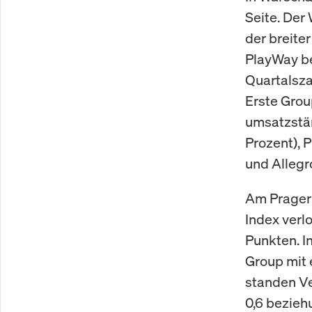
Seite. Der
der breite
PlayWay be
Quartalsza
Erste Grou
umsatzstär
Prozent), 
und Allegro
Am Prager 
Index verl
Punkten. I
Group mit
standen V
0,6 bezieh