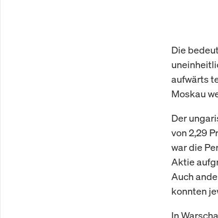
Die bedeu
uneinheit
aufwärts t
Moskau wen
Der ungari
von 2,29 P
war die P
Aktie aufg
Auch ande
konnten je
In Warscha