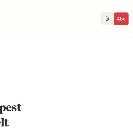
Abo
pest
lt