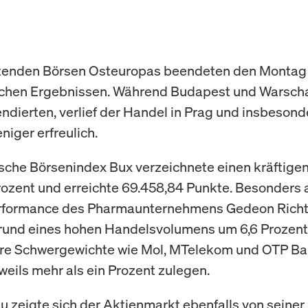
tenden Börsen Osteuropas beendeten den Montag
lichen Ergebnissen. Während Budapest und Warsch
endierten, verlief der Handel in Prag und insbesond
iger erfreulich.
sche Börsenindex Bux verzeichnete einen kräftige
rozent und erreichte 69.458,84 Punkte. Besonders a
erformance des Pharmaunternehmens Gedeon Richt
rund eines hohen Handelsvolumens um 6,6 Prozent 
re Schwergewichte wie Mol, MTelekom und OTP B
weils mehr als ein Prozent zulegen.
u zeigte sich der Aktienmarkt ebenfalls von seiner