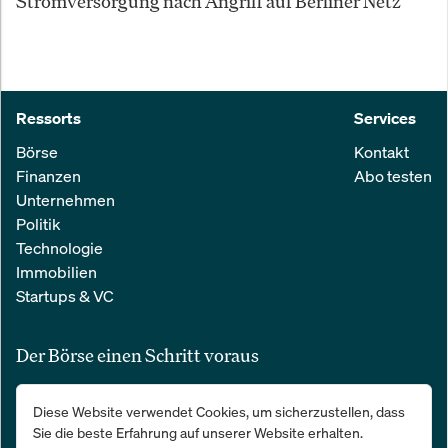
Stromversorgung nach Angriff auf Berliner Netz
Ressorts
Services
Börse
Kontakt
Finanzen
Abo testen
Unternehmen
Politik
Technologie
Immobilien
Startups & VC
Der Börse einen Schritt voraus
Alle relevanten Nachrichten aus Wirtschaft und Finanzen in einer
Diese Website verwendet Cookies, um sicherzustellen, dass
einfachen E-Mail. 100 % kostenlos:
Sie die beste Erfahrung auf unserer Website erhalten.