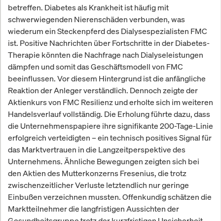
betreffen. Diabetes als Krankheit ist häufig mit
schwerwiegenden Nierenschäden verbunden, was
wiederum ein Steckenpferd des Dialysespezialisten FMC
ist. Positive Nachrichten über Fortschritte in der Diabetes-
Therapie könnten die Nachfrage nach Dialyseleistungen
dämpfen und somit das Geschäftsmodell von FMC
beeinflussen. Vor diesem Hintergrund ist die anfängliche
Reaktion der Anleger verständlich. Dennoch zeigte der
Aktienkurs von FMC Resilienz und erholte sich im weiteren
Handelsverlauf vollständig. Die Erholung führte dazu, dass
die Unternehmenspapiere ihre signifikante 200-Tage-Linie
erfolgreich verteidigten – ein technisch positives Signal für
das Marktvertrauen in die Langzeitperspektive des
Unternehmens. Ähnliche Bewegungen zeigten sich bei
den Aktien des Mutterkonzerns Fresenius, die trotz
zwischenzeitlicher Verluste letztendlich nur geringe
Einbußen verzeichnen mussten. Offenkundig schätzen die
Marktteilnehmer die langfristigen Aussichten der
Gesundheitsgruppe trotz der kurzfristigen Unsicherheit.