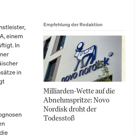
Empfehlung der Redaktion
stleister,
aA, einem
tigt. In
ener
äischer
sätze in
gt
Milliarden-Wette auf die
Abnehmspritze: Novo
Nordisk droht der
rognosen
Todesstoß
en
die