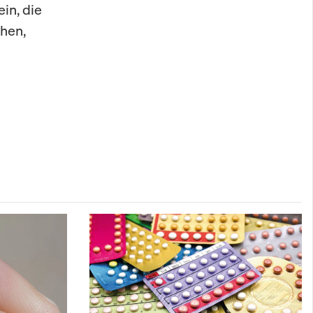
in, die
hen,