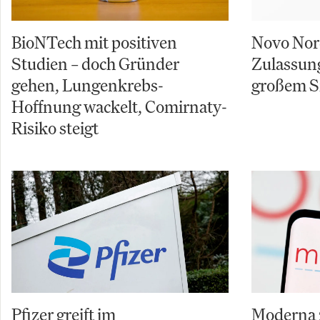
BioNTech mit positiven
Novo Nord
Studien – doch Gründer
Zulassun
gehen, Lungenkrebs-
großem S
Hoffnung wackelt, Comirnaty-
Risiko steigt
Pfizer greift im
Moderna z