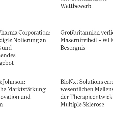
Wettbewerb
Pharma Corporation:
Großbritannien verli
igte Notierung an
Masernfreiheit – WH
 und
Besorgnis
hendes
gebot
& Johnson:
BioNxt Solutions err
che Marktstärkung
wesentlichen Meilens
novation und
der Therapieentwick
n
Multiple Sklerose