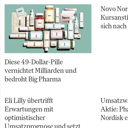
Novo Nor
Kursansti
sich nach
Diese 49-Dollar-Pille
vernichtet Milliarden und
bedroht Big Pharma
Eli Lilly übertrifft
Umsatzwa
Erwartungen mit
Aktie: P
optimistischer
Nordisk e
Umsatzprognose und setzt