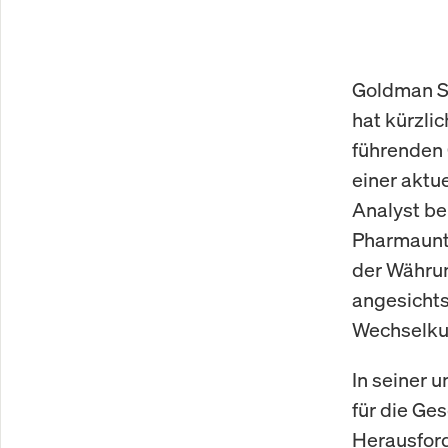
Goldman Sa
hat kürzli
führenden 
einer aktu
Analyst be
Pharmaunte
der Währun
angesichts
Wechselkur
In seiner 
für die Ge
Herausford