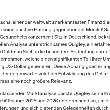
chs, einer der weltweit anerkanntesten Finanzdien
ch seine positive Haltung gegenüber der Merck KG
Gesundheitskonzern mit Sitz in Deutschland, bekräf
ellen Analyse unterstrich James Quigley, ein erfahr
i Goldman Sachs, die besondere Bedeutung europ
rnehmen, welche einen signifikanten Teil ihrer Um
g US-Dollar generieren. Diese Abhängigkeit erlan
 der gegenwärtig volatilen Entwicklung des Dollar-
ses eine noch größere Relevanz.
umfassenden Marktanalyse passte Quigley seine P
schäftsjahre 2025 und 2026 entsprechend an, um d
erungen und sich bietenden Gelegenheiten durch 