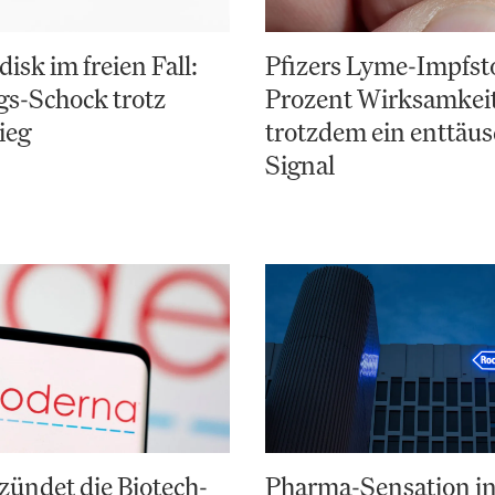
isk im freien Fall:
Pfizers Lyme-Impfsto
gs-Schock trotz
Prozent Wirksamkeit
ieg
trotzdem ein enttäu
Signal
ündet die Biotech-
Pharma-Sensation in