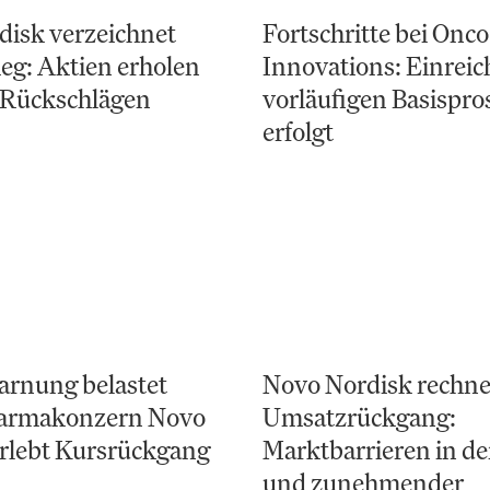
disk verzeichnet
Fortschritte bei Onco
eg: Aktien erholen
Innovations: Einrei
 Rückschlägen
vorläufigen Basispro
erfolgt
rnung belastet
Novo Nordisk rechne
harmakonzern Novo
Umsatzrückgang:
rlebt Kursrückgang
Marktbarrieren in d
und zunehmender