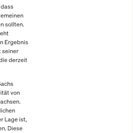
 dass
lgemeinen
 sollten.
ieht
n Ergebnis
 seiner
die derzeit
Sachs
ität von
wachsen.
lichen
r Lage ist,
en. Diese