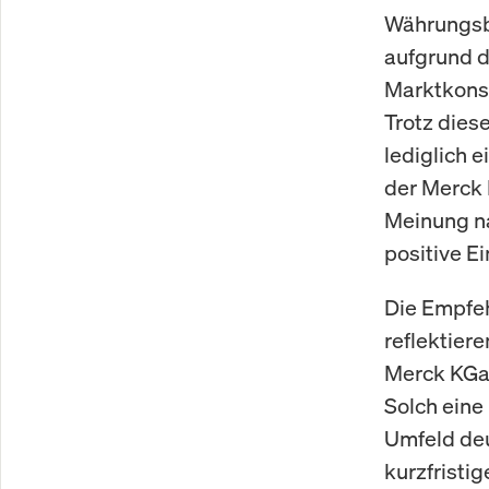
Währungsbe
aufgrund d
Marktkonse
Trotz dies
lediglich 
der Merck 
Meinung na
positive Ei
Die Empfeh
reflektiere
Merck KGaA
Solch eine
Umfeld deu
kurzfristi