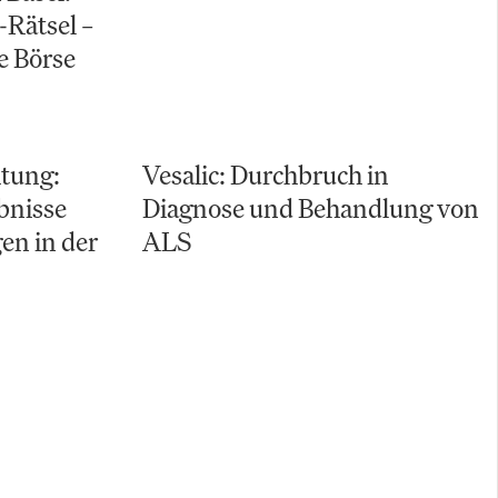
-Rätsel –
e Börse
tung:
Vesalic: Durchbruch in
bnisse
Diagnose und Behandlung von
en in der
ALS