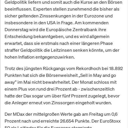
Geldpolitik liefern und somit auch die Kurse an den Börsen
beeinflussen. Experten stellen zunehmend die bisher als
sicher geltenden Zinssenkungen in der Eurozone und
insbesondere in den USA in Frage. Am kommenden
Donnerstag wird die Europäische Zentralbank ihre
Entscheidung bekanntgeben, und es wird allgemein
erwartet, dass sie erstmals nach einer längeren Phase
straffer Geldpolitik die Leitzinsen senken könnte, um der
hohen Inflation entgegenzuwirken.
Trotz des jüngsten Rückgangs vom Rekordhoch bei 18.892
Punkten hat sich die Börsenweisheit „Sell in May and go
away“ im Mai nicht bewahrheitet. Der Monat schloss mit
einem Plus von rund drei Prozent ab - zwischenzeitlich
hatte der Dax sogar um über fünf Prozent zugelegt, bevor
die Anleger erneut von Zinssorgen eingeholt wurden.
Der MDax der mittelgroßen Werte gab am Freitag um 0,6
Prozent nach und erreichte 26.654 Punkte. Der EuroStoxx
50 als Leitindex für die Eurozone stagnierte.