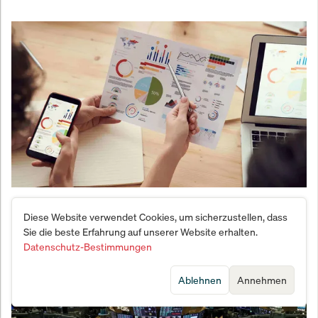
Globale Aktien jetzt kaufen? Diese versteckte
Diese Website verwendet Cookies, um sicherzustellen, dass
Bewertungslücke Investoren in 2026 überrascht
Sie die beste Erfahrung auf unserer Website erhalten.
Datenschutz-Bestimmungen
Ablehnen
Annehmen