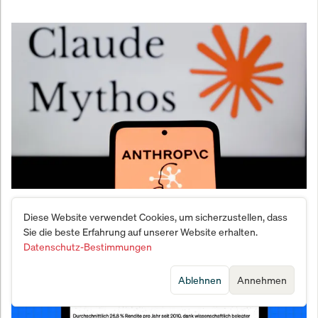
Anthropic plant Mega-IPO: Warum der KI-Gigant
Diese Website verwendet Cookies, um sicherzustellen, dass
OpenAI und DeepSeek jetzt unter Druck geraten
Sie die beste Erfahrung auf unserer Website erhalten.
Datenschutz-Bestimmungen
Ablehnen
Annehmen