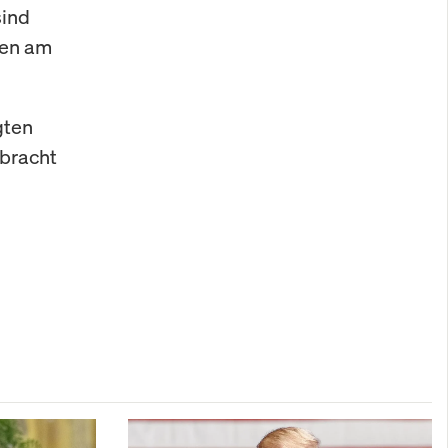
sind
sen am
gten
ebracht