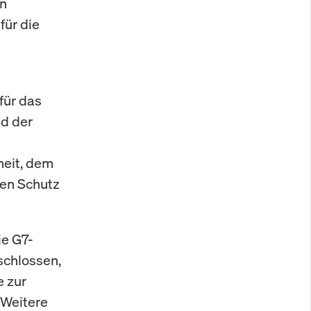
en
ür die
für das
nd der
heit, dem
den Schutz
ie G7-
schlossen,
e zur
 Weitere