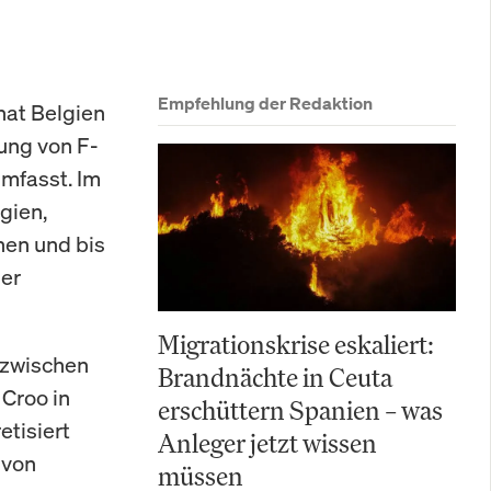
Empfehlung der Redaktion
hat Belgien
ung von F-
umfasst. Im
gien,
nen und bis
der
Migrationskrise eskaliert:
 zwischen
Brandnächte in Ceuta
Croo in
erschüttern Spanien – was
tisiert
Anleger jetzt wissen
 von
müssen