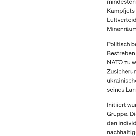
mindestens
Kampfjets 
Luftvertei
Minenräu
Politisch 
Bestreben 
NATO zu we
Zusicherun
ukrainisch
seines Lan
Initiiert 
Gruppe. Di
den indivi
nachhaltig