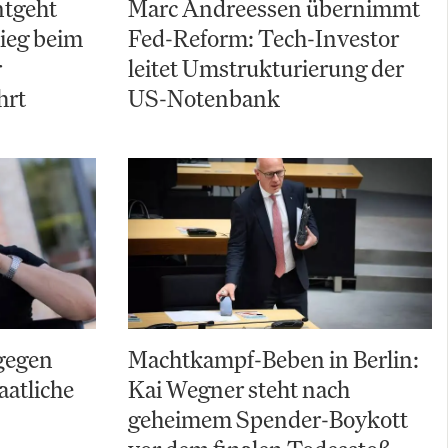
ntgeht
Marc Andreessen übernimmt
ieg beim
Fed-Reform: Tech-Investor
r
leitet Umstrukturierung der
hrt
US-Notenbank
gegen
Machtkampf-Beben in Berlin:
aatliche
Kai Wegner steht nach
geheimem Spender-Boykott