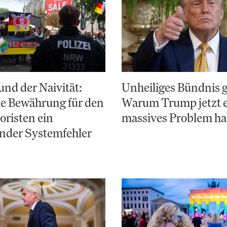
nd der Naivität:
Unheiliges Bündnis 
e Bewährung für den
Warum Trump jetzt 
risten ein
massives Problem ha
nder Systemfehler