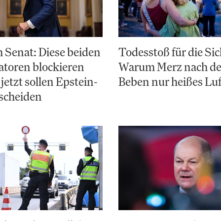
 Senat: Diese beiden
Todesstoß für die Sic
toren blockieren
Warum Merz nach d
jetzt sollen Epstein-
Beben nur heißes Luf
scheiden