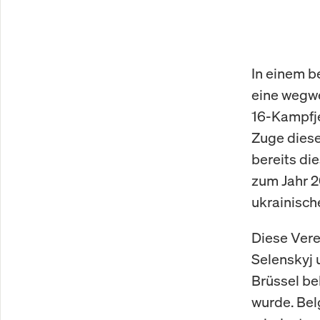
In einem b
eine wegwe
16-Kampfje
Zuge diese
bereits di
zum Jahr 2
ukrainisch
Diese Ver
Selenskyj 
Brüssel be
wurde. Bel