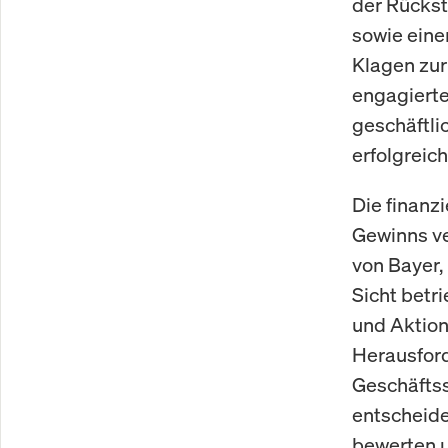
der Rückst
sowie eine
Klagen zur
engagierte
geschäftl
erfolgreich
Die finanz
Gewinns ve
von Bayer,
Sicht betr
und Aktion
Herausford
Geschäftss
entscheide
bewerten u