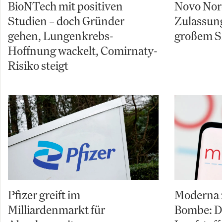
BioNTech mit positiven
Novo Nord
Studien – doch Gründer
Zulassun
gehen, Lungenkrebs-
großem S
Hoffnung wackelt, Comirnaty-
Risiko steigt
Pfizer greift im
Moderna z
Milliardenmarkt für
Bombe: D