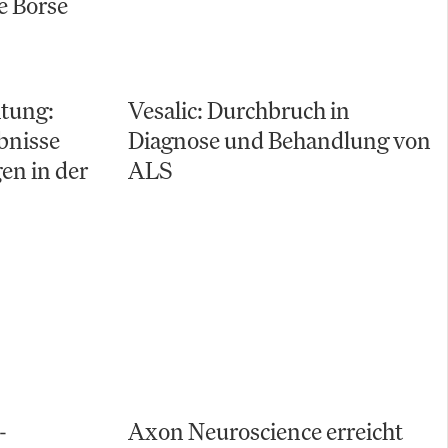
e Börse
tung:
Vesalic: Durchbruch in
bnisse
Diagnose und Behandlung von
en in der
ALS
-
Axon Neuroscience erreicht