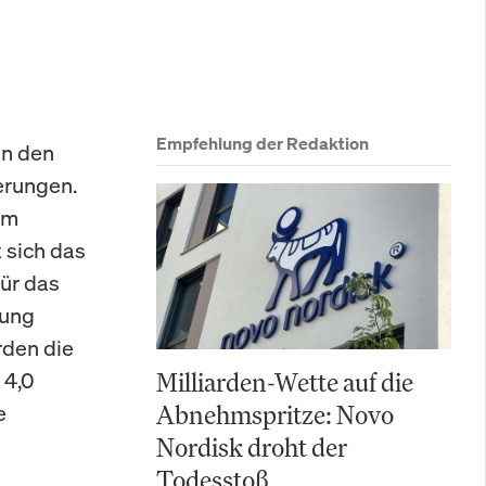
Empfehlung der Redaktion
in den
erungen.
im
 sich das
ür das
tung
rden die
 4,0
Milliarden-Wette auf die
e
Abnehmspritze: Novo
Nordisk droht der
Todesstoß