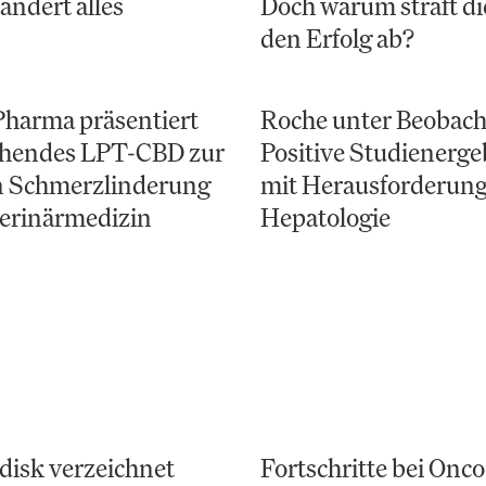
ändert alles
Doch warum straft di
den Erfolg ab?
Pharma präsentiert
Roche unter Beobach
hendes LPT-CBD zur
Positive Studienerge
en Schmerzlinderung
mit Herausforderung
terinärmedizin
Hepatologie
disk verzeichnet
Fortschritte bei Onco