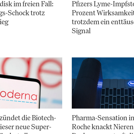
isk im freien Fall:
Pfizers Lyme-Impfsto
gs-Schock trotz
Prozent Wirksamkeit
ieg
trotzdem ein enttäu
Signal
ündet die Biotech-
Pharma-Sensation in
ieser neue Super-
Roche knackt Nieren