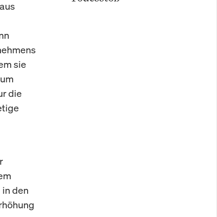
raus
inn
rnehmens
dem sie
 zum
ur die
etige
r
dem
 in den
Erhöhung