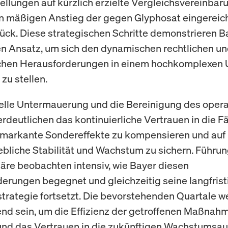
ellungen auf kürzlich erzielte Vergleichsvereinba
n mäßigen Anstieg der gegen Glyphosat eingereic
ück. Diese strategischen Schritte demonstrieren B
n Ansatz, um sich den dynamischen rechtlichen u
ichen Herausforderungen in einem hochkomplexen
 zu stellen.
ielle Untermauerung und die Bereinigung des opera
rdeutlichen das kontinuierliche Vertrauen in die F
 markante Sondereffekte zu kompensieren und auf
iebliche Stabilität und Wachstum zu sichern. Führu
äre beobachten intensiv, wie Bayer diesen
erungen begegnet und gleichzeitig seine langfrist
trategie fortsetzt. Die bevorstehenden Quartale 
nd sein, um die Effizienz der getroffenen Maßnah
nd das Vertrauen in die zukünftigen Wachstumsau