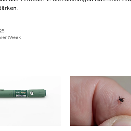
tärken.
25
tmentWeek