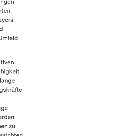
rungen
hten
ayers
nd
 Umfeld
tiven
ähigkeit
 lange
ngskräfte
ige
werden
men zu
ssichten