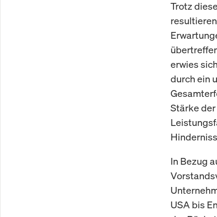
Trotz dies
resultiere
Erwartunge
übertreffe
erwies sic
durch ein 
Gesamterfol
Stärke der
Leistungsf
Hinderniss
In Bezug a
Vorstandsv
Unternehme
USA bis En