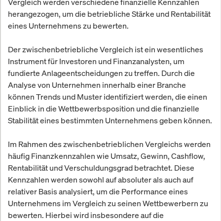
Vergleich werden verschiedene finanzielle Kennzahlen
herangezogen, um die betriebliche Stärke und Rentabilität
eines Unternehmens zu bewerten.
Der zwischenbetriebliche Vergleich ist ein wesentliches
Instrument für Investoren und Finanzanalysten, um
fundierte Anlageentscheidungen zu treffen. Durch die
Analyse von Unternehmen innerhalb einer Branche
können Trends und Muster identifiziert werden, die einen
Einblick in die Wettbewerbsposition und die finanzielle
Stabilität eines bestimmten Unternehmens geben können.
Im Rahmen des zwischenbetrieblichen Vergleichs werden
häufig Finanzkennzahlen wie Umsatz, Gewinn, Cashflow,
Rentabilität und Verschuldungsgrad betrachtet. Diese
Kennzahlen werden sowohl auf absoluter als auch auf
relativer Basis analysiert, um die Performance eines
Unternehmens im Vergleich zu seinen Wettbewerbern zu
bewerten. Hierbei wird insbesondere auf die