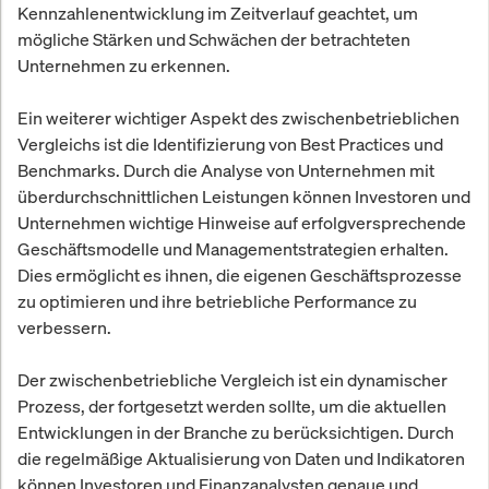
Kennzahlenentwicklung im Zeitverlauf geachtet, um
mögliche Stärken und Schwächen der betrachteten
Unternehmen zu erkennen.
Ein weiterer wichtiger Aspekt des zwischenbetrieblichen
Vergleichs ist die Identifizierung von Best Practices und
Benchmarks. Durch die Analyse von Unternehmen mit
überdurchschnittlichen Leistungen können Investoren und
Unternehmen wichtige Hinweise auf erfolgversprechende
Geschäftsmodelle und Managementstrategien erhalten.
Dies ermöglicht es ihnen, die eigenen Geschäftsprozesse
zu optimieren und ihre betriebliche Performance zu
verbessern.
Der zwischenbetriebliche Vergleich ist ein dynamischer
Prozess, der fortgesetzt werden sollte, um die aktuellen
Entwicklungen in der Branche zu berücksichtigen. Durch
die regelmäßige Aktualisierung von Daten und Indikatoren
können Investoren und Finanzanalysten genaue und