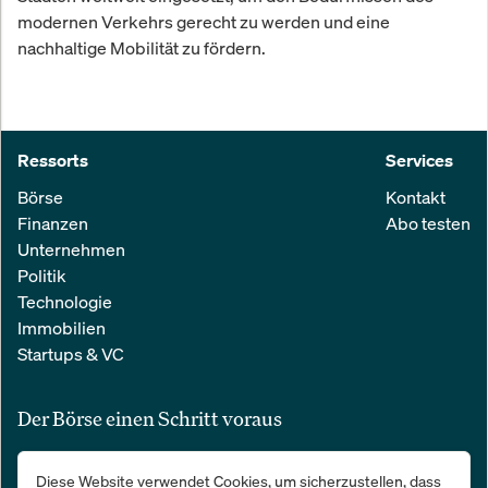
modernen Verkehrs gerecht zu werden und eine
nachhaltige Mobilität zu fördern.
Ressorts
Services
Börse
Kontakt
Finanzen
Abo testen
Unternehmen
Politik
Technologie
Immobilien
Startups & VC
Der Börse einen Schritt voraus
Alle relevanten Nachrichten aus Wirtschaft und Finanzen in einer
Diese Website verwendet Cookies, um sicherzustellen, dass
einfachen E-Mail. 100 % kostenlos: