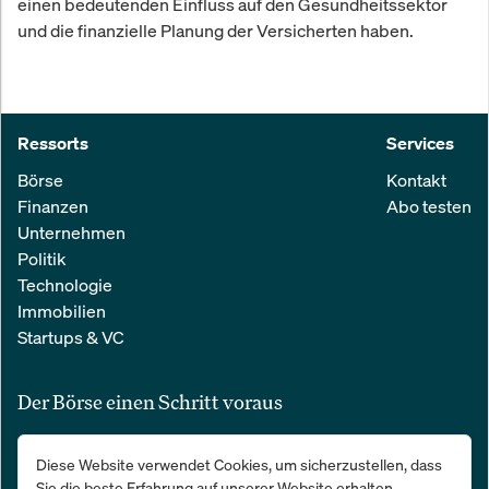
einen bedeutenden Einfluss auf den Gesundheitssektor
und die finanzielle Planung der Versicherten haben.
Ressorts
Services
Börse
Kontakt
Finanzen
Abo testen
Unternehmen
Politik
Technologie
Immobilien
Startups & VC
Der Börse einen Schritt voraus
Alle relevanten Nachrichten aus Wirtschaft und Finanzen in einer
Diese Website verwendet Cookies, um sicherzustellen, dass
einfachen E-Mail. 100 % kostenlos:
Sie die beste Erfahrung auf unserer Website erhalten.