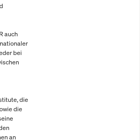
nd
KR auch
nationaler
eder bei
wischen
titute, die
owie die
seine
 den
hen an