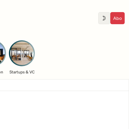
Abo
en
Startups & VC