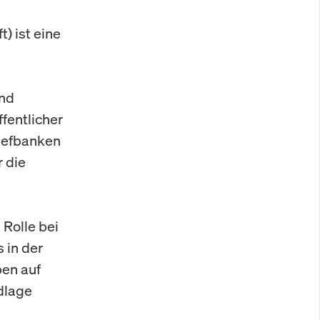
) ist eine
und
fentlicher
iefbanken
r die
Rolle bei
 in der
ben auf
dlage
d