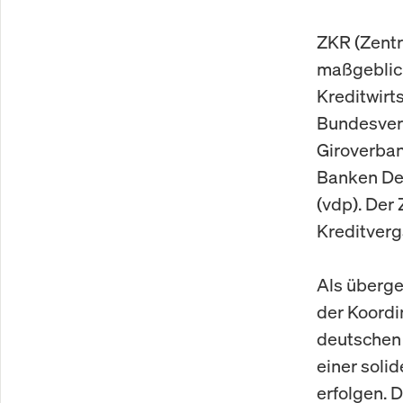
ZKR (Zentr
maßgeblic
Kreditwirt
Bundesver
Giroverban
Banken De
(vdp). Der 
Kreditverg
Als überge
der Koordi
deutschen K
einer soli
erfolgen. 