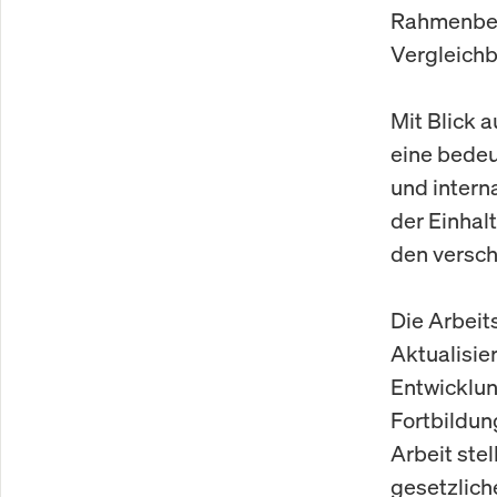
Rahmenbed
Vergleichb
Mit Blick 
eine bedeu
und intern
der Einhal
den versc
Die Arbeit
Aktualisie
Entwicklun
Fortbildun
Arbeit ste
gesetzlic