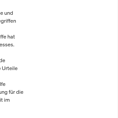
ke und
griffen
ffe hat
esses.
nde
 Urteile
lfe
ung für die
it im