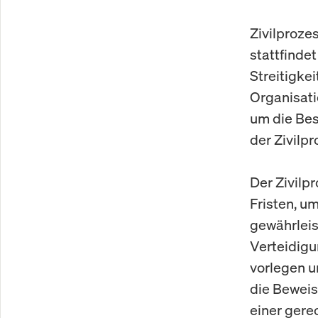
Zivilprozes
stattfinde
Streitigke
Organisati
um die Bes
der Zivilp
Der Zivilp
Fristen, u
gewährleis
Verteidigu
vorlegen u
die Beweis
einer gere