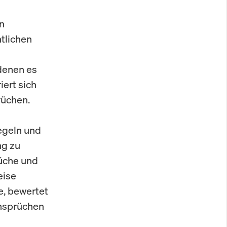
en
htlichen
 denen es
ert sich
rüchen.
Regeln und
ng zu
rüche und
eise
e, bewertet
Ansprüchen