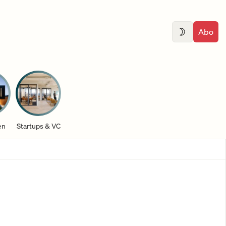
Abo
en
Startups & VC