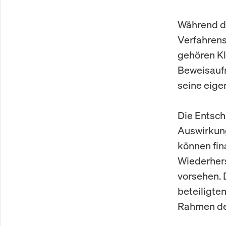
Während de
Verfahrens
gehören Kl
Beweisaufn
seine eige
Die Entsch
Auswirkung
können fin
Wiederhers
vorsehen. 
beteiligte
Rahmen de