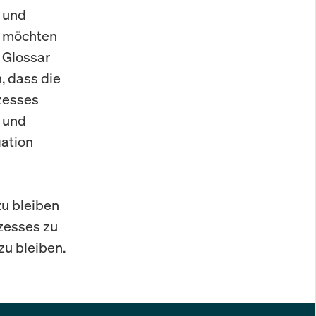
- und
r möchten
 Glossar
, dass die
zesses
e und
gation
u bleiben
ozesses zu
zu bleiben.