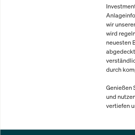
Investment
Anlageinf
wir unsere
wird regel
neuesten B
abgedeckt 
verständli
durch komp
Genießen S
und nutzen
vertiefen 