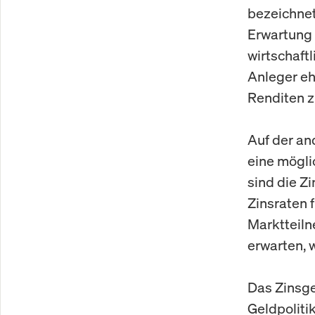
bezeichnet
Erwartung 
wirtschaft
Anleger eh
Renditen zu
Auf der an
eine mögli
sind die Zi
Zinsraten f
Marktteiln
erwarten, 
Das Zinsge
Geldpoliti