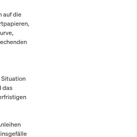
h auf die
rtpapieren,
urve,
prechenden
 Situation
d das
rfristigen
Anleihen
Zinsgefälle