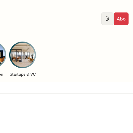
Abo
en
Startups & VC