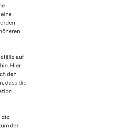
ne
 eine
werden
 höheren
efälle auf
in. Hier
ich den
n, dass die
ation
 die
stum der