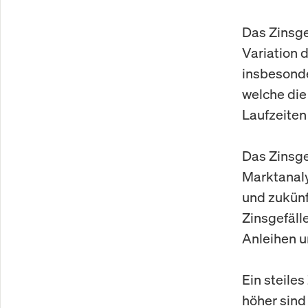
Das Zinsgef
Variation 
insbesonde
welche die
Laufzeiten 
Das Zinsge
Marktanalys
und zukünf
Zinsgefäll
Anleihen un
Ein steiles
höher sind 