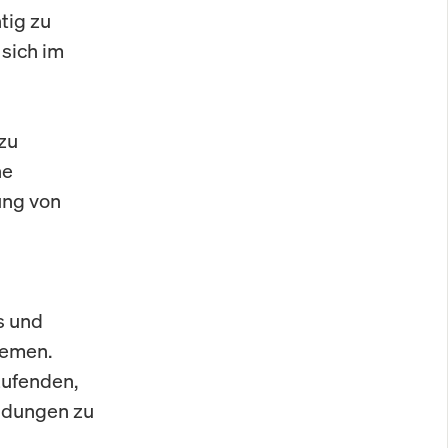
tig zu
 sich im
 zu
ne
ung von
s und
hemen.
aufenden,
eidungen zu