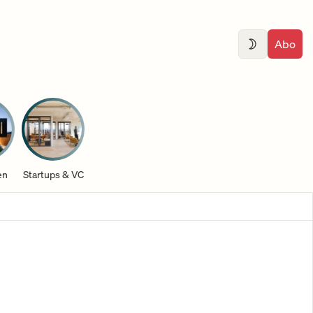
Abo
en
Startups & VC