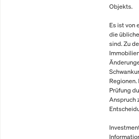
Objekts.
Es ist von
die üblich
sind. Zu d
Immobilie
Änderungen
Schwankun
Regionen. 
Prüfung du
Anspruch z
Entscheidu
Investment
Informatio