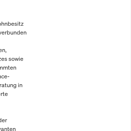
ohnbesitz
 verbunden
en,
zes sowie
immten
nce-
ratung in
rte
der
vanten