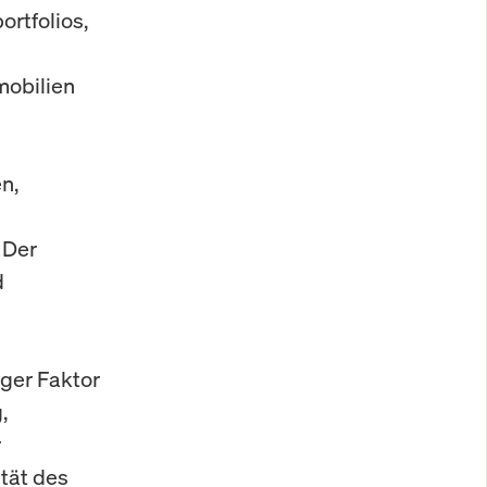
ortfolios,
mobilien
n,
 Der
d
iger Faktor
,
r
ität des