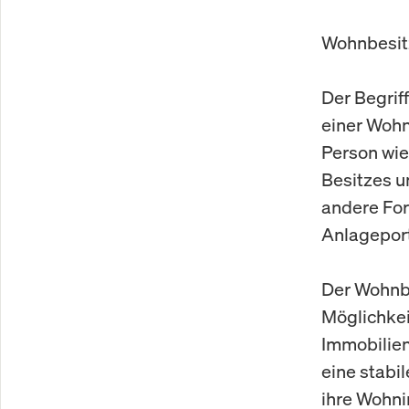
Wohnbesitz
Der Begrif
einer Wohn
Person wie
Besitzes u
andere For
Anlageport
Der Wohnbe
Möglichkeit
Immobilien
eine stabi
ihre Wohni