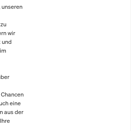
, unseren
 zu
rn wir
t und
 im
über
n Chancen
uch eine
n aus der
Ihre