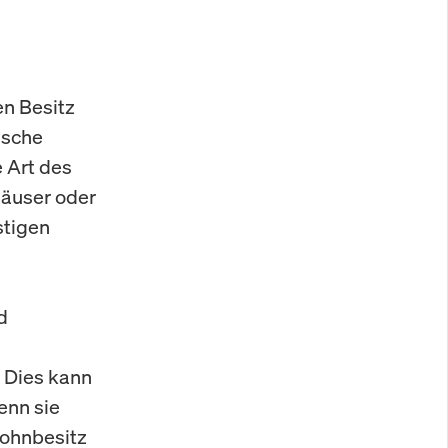
en Besitz
ische
 Art des
häuser oder
stigen
d
. Dies kann
enn sie
Wohnbesitz