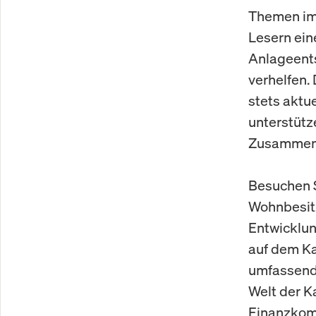
Themen im 
Lesern ein
Anlageents
verhelfen.
stets aktu
unterstütz
Zusammenh
Besuchen S
Wohnbesitz
Entwicklu
auf dem Ka
umfassende
Welt der K
Finanzkom