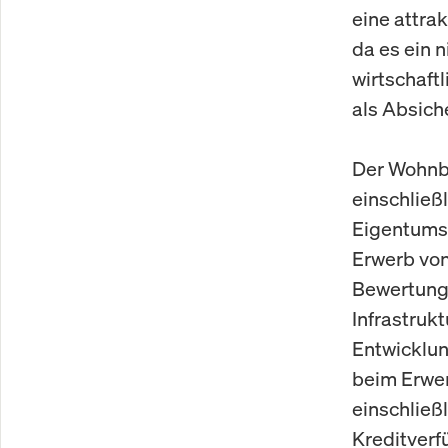
eine attrak
da es ein n
wirtschaft
als Absich
Der Wohnbe
einschließ
Eigentums
Erwerb von
Bewertung 
Infrastruk
Entwicklun
beim Erwer
einschließ
Kreditverf