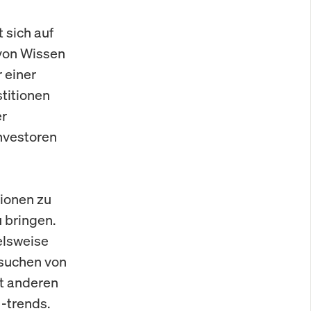
 sich auf
von Wissen
 einer
titionen
er
nvestoren
tionen zu
 bringen.
elsweise
esuchen von
t anderen
-trends.