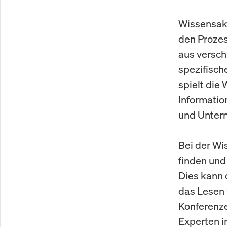
Wissensakq
den Proze
aus versc
spezifisch
spielt die
Informatio
und Unter
Bei der Wi
finden und
Dies kann 
das Lesen 
Konferenz
Experten i