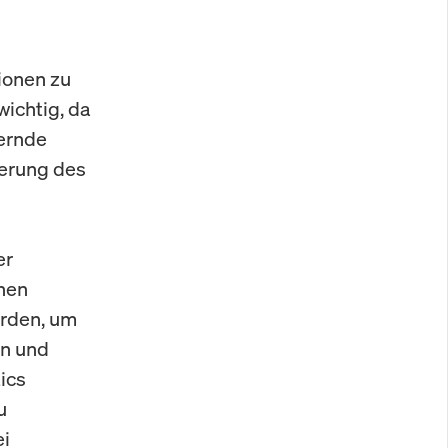
ionen zu
wichtig, da
dernde
ierung des
er
nen
erden, um
en und
ics
u
ei