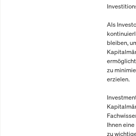
Investitio
Als Invest
kontinuier
bleiben, u
Kapitalmär
ermöglicht
zu minimie
erzielen.
Investment
Kapitalmär
Fachwissen
Ihnen eine
zu wichtig