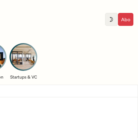
Abo
en
Startups & VC