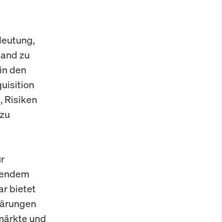
deutung,
tand zu
in den
uisition
, Risiken
 zu
ür
ssendem
r bietet
lärungen
lmärkte und