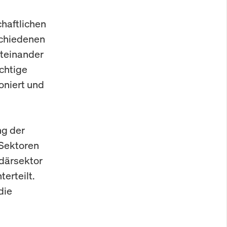
chaftlichen
schiedenen
iteinander
ichtige
oniert und
ng der
 Sektoren
ndärsektor
erteilt.
die