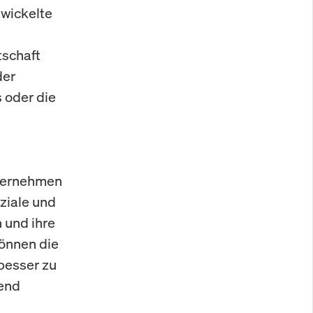
twickelte
tschaft
der
s oder die
e
nternehmen
ziale und
 und ihre
önnen die
besser zu
hend