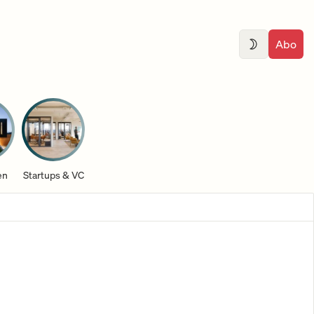
Abo
en
Startups & VC