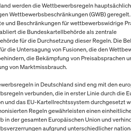
land werden die Wettbewerbsregeln hauptsächlich
gen Wettbewerbsbeschränkungen (GWB) geregelt
te und Beschränkungen für wettbewerbswidrige Pr
tabliert die Bundeskartellbehörde als zentrale
ehörde für die Durchsetzung dieser Regeln. Die Be
für die Untersagung von Fusionen, die den Wettbe
behindern, die Bekämpfung von Preisabsprachen u
ng von Marktmissbrauch.
werbsregeln in Deutschland sind eng mit den eur
sregeln verbunden, die in erster Linie durch die 
n und das EU-Kartellrechtssystem durchgesetzt w
onisierten Regeln gewährleisten einen einheitlich
b in der gesamten Europäischen Union und verhin
sverzerrungen aufgrund unterschiedlicher nation