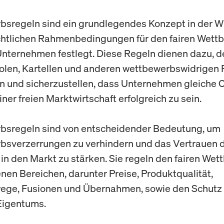
sregeln sind ein grundlegendes Konzept in der Wi
chtlichen Rahmenbedingungen für den fairen Wett
nternehmen festlegt. Diese Regeln dienen dazu, d
len, Kartellen und anderen wettbewerbswidrigen 
n und sicherzustellen, dass Unternehmen gleiche
iner freien Marktwirtschaft erfolgreich zu sein.
bsregeln sind von entscheidender Bedeutung, um
sverzerrungen zu verhindern und das Vertrauen 
 in den Markt zu stärken. Sie regeln den fairen Wet
nen Bereichen, darunter Preise, Produktqualität,
wege, Fusionen und Übernahmen, sowie den Schutz
Eigentums.