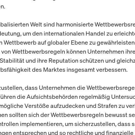
n.
lobalisierten Welt sind harmonisierte Wettbewerbsr
eutung, um den internationalen Handel zu erleicht
en Wettbewerb auf globaler Ebene zu gewährleisten
g von Wettbewerbsregeln können Unternehmen ihr
 Stabilität und ihre Reputation schützen und gleichz
bsfähigkeit des Marktes insgesamt verbessern.
zustellen, dass Unternehmen die Wettbewerbsrege
 führen die Aufsichtsbehörden regelmäßig Unters
mögliche Verstöße aufzudecken und Strafen zu ve
n sollten sich der Wettbewerbsregeln bewusst se
ntrollen implementieren, um sicherzustellen, dass s
gen entsprechen und so rechtliche und finanzielle