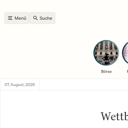
Menü
Suche
Börse
07. August, 2026
Wett