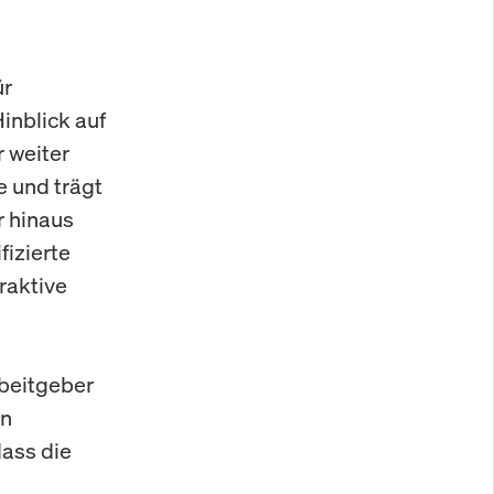
ür
inblick auf
 weiter
e und trägt
r hinaus
izierte
raktive
rbeitgeber
en
dass die