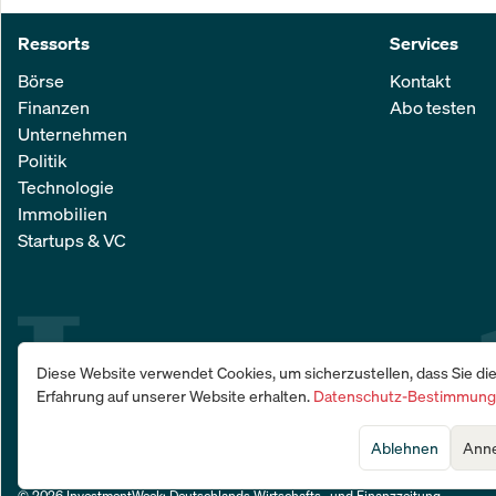
Ressorts
Services
Börse
Kontakt
Finanzen
Abo testen
Unternehmen
Politik
Technologie
Immobilien
Startups & VC
Diese Website verwendet Cookies, um sicherzustellen, dass Sie di
Erfahrung auf unserer Website erhalten.
Datenschutz-Bestimmun
Ablehnen
Ann
© 2026 InvestmentWeek: Deutschlands Wirtschafts- und Finanzzeitung
.