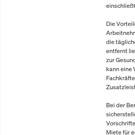
einschließt
Die Vortei
Arbeitnehm
die täglic
entfernt l
zur Gesund
kann eine 
Fachkräfte
Zusatzleis
Bei der Be
sicherstell
Vorschrift
Miete für 