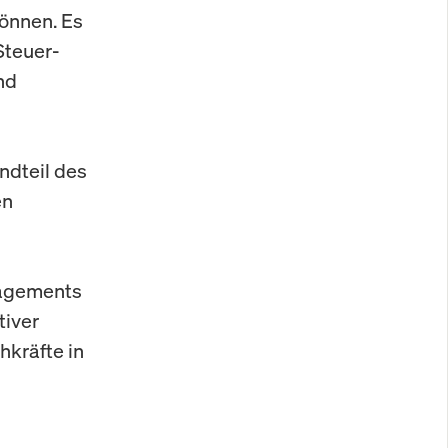
können. Es
Steuer-
nd
ndteil des
en
gagements
tiver
hkräfte in