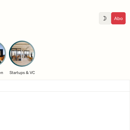
Abo
en
Startups & VC