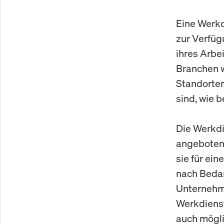
Eine Werkd
zur Verfüg
ihres Arbe
Branchen w
Standorten
sind, wie 
Die Werkdi
angeboten 
sie für ein
nach Bedar
Unternehme
Werkdienst
auch mögl