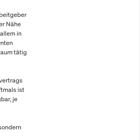
beitgeber
der Nähe
allem in
rnten
raum tätig
vertrags
tmals ist
bar, je
 sondern