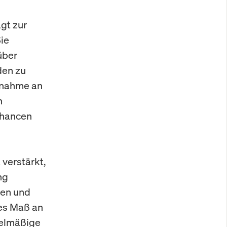
gt zur
Sie
über
den zu
ilnahme an
n
chancen
 verstärkt,
ng
gen und
hes Maß an
gelmäßige