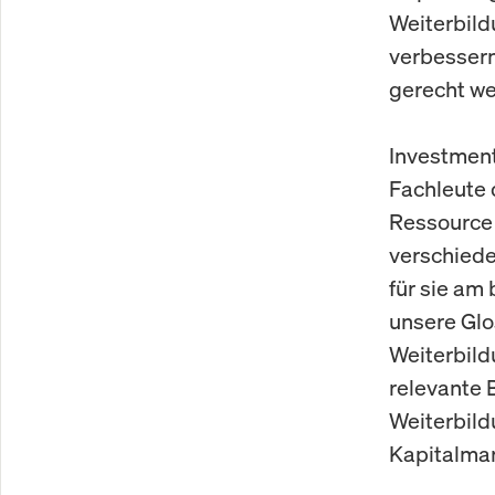
Weiterbil
verbessern
gerecht we
Investment
Fachleute 
Ressource 
verschiede
für sie am
unsere Glo
Weiterbild
relevante 
Weiterbild
Kapitalma