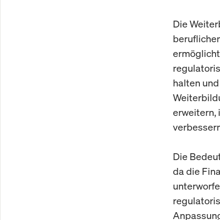
Die Weiter
berufliche
ermöglicht
regulatori
halten und
Weiterbil
erweitern,
verbessern
Die Bedeut
da die Fin
unterworfe
regulatori
Anpassungs