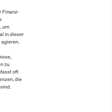
r Finanz-
s
g, um
l in dieser
 agieren.
isse,
en zu
fasst oft
enzen, die
sind.