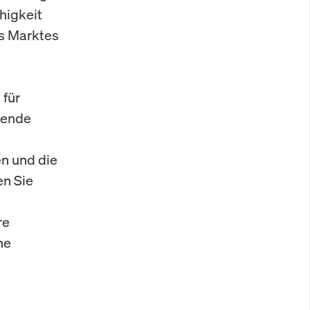
higkeit
es Marktes
 für
sende
en und die
en Sie
re
he