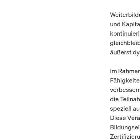
Weiterbild
und Kapita
kontinuier
gleichblei
äußerst dy
Im Rahmen 
Fähigkeite
verbessern
die Teilna
speziell a
Diese Ver
Bildungsei
Zertifizie