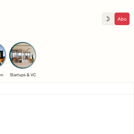
Abo
en
Startups & VC