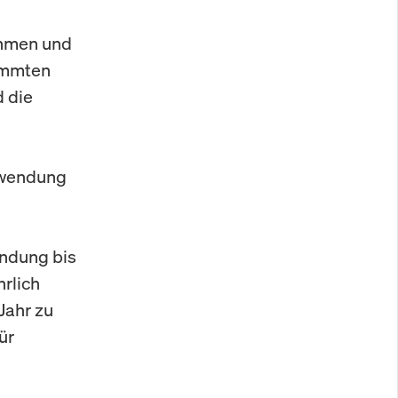
ehmen und
timmten
d die
uwendung
endung bis
hrlich
Jahr zu
ür