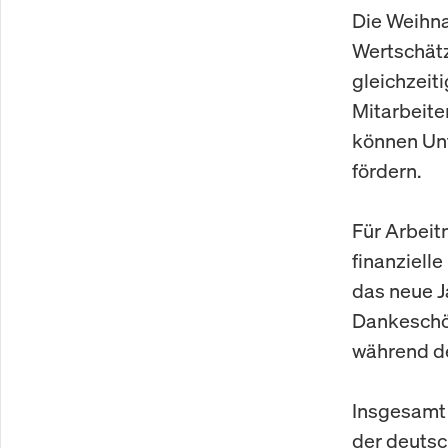
Die Weihna
Wertschät
gleichzeit
Mitarbeite
können Un
fördern.
Für Arbei
finanziell
das neue Ja
Dankeschön
während de
Insgesamt 
der deutsc