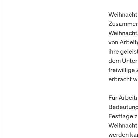
Weihnachts
Zusammenh
Weihnachts
von Arbeit
ihre gelei
dem Unter
freiwillige
erbracht wi
Für Arbeit
Bedeutung,
Festtage z
Weihnachts
werden ka