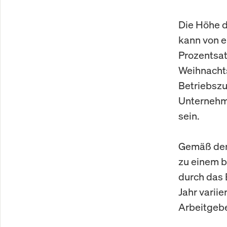
Die Höhe 
kann von e
Prozentsat
Weihnacht
Betriebszu
Unternehme
sein.
Gemäß den 
zu einem b
durch das 
Jahr varii
Arbeitgebe