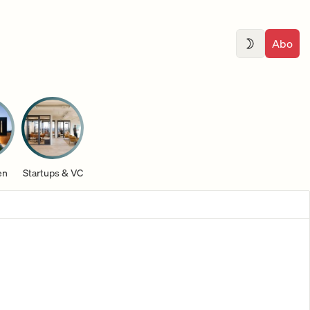
Abo
en
Startups & VC