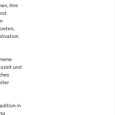
en, ihre
und
en
ieten,
tivation
mmene
tszeit und
iches
iter
dition in
ung