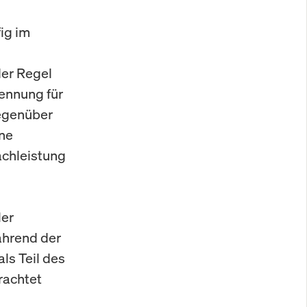
ig im
der Regel
ennung für
gegenüber
ne
Sachleistung
ler
ährend der
ls Teil des
rachtet