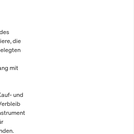
 des
ere, die
gelegten
ang mit
Kauf- und
erbleib
instrument
ür
enden.