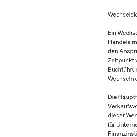
Wechselsko
Ein Wechse
Handels mi
den Anspr
Zeitpunkt 
Buchführu
Wechseln e
Die Hauptf
Verkaufsv
dieser Wer
für Untern
Finanzinst