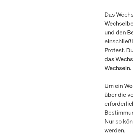
Das Wechse
Wechselbet
und den Be
einschließ
Protest. D
das Wechse
Wechseln.
Um ein Wec
über die v
erforderlic
Bestimmung
Nur so kö
werden.