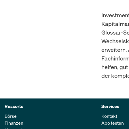
Investment
Kapitalmar
Glossar-Se
Wechselsko
erweitern.
Fachinform
helfen, gu
der komple
Ressorts
Services
Börse
Kontakt
Finanzen
Abo testen