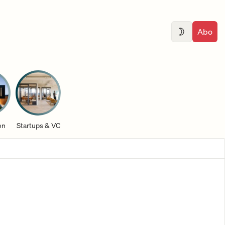
Abo
en
Startups & VC