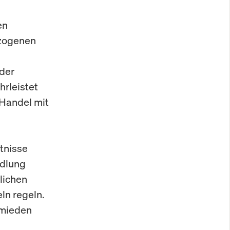
en
ezogenen
oder
hrleistet
 Handel mit
tnisse
ndlung
tlichen
ln regeln.
rmieden