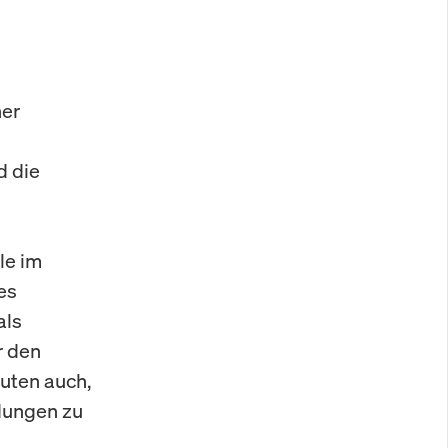
ner
d die
le im
es
als
r den
uten auch,
dungen zu