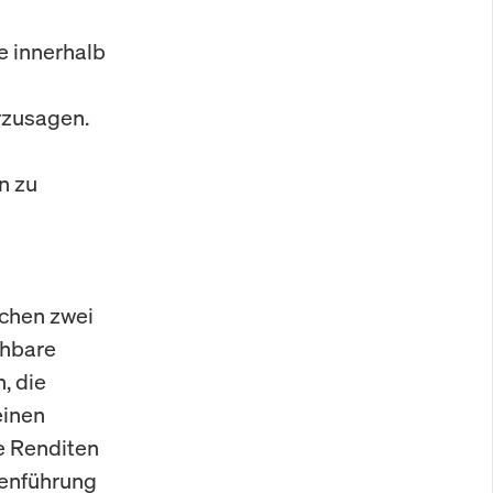
e innerhalb
rzusagen.
n zu
schen zwei
chbare
, die
einen
re Renditen
menführung