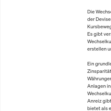
Die Wechse
der Devise
Kursbeweg
Es gibt ve
Wechselku
erstellen u
Ein grundl
Zinsparitä
Währungen 
Anlagen in
Wechselkur
Anreiz gib
bietet als