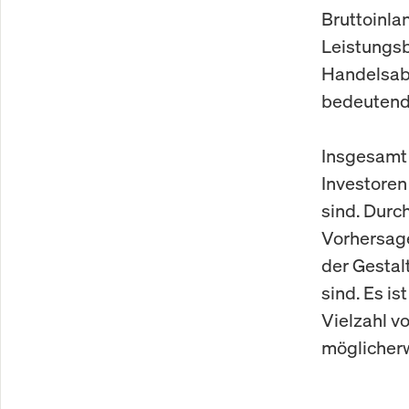
Bruttoinla
Leistungsb
Handelsabk
bedeutende
Insgesamt 
Investoren
sind. Durc
Vorhersag
der Gestal
sind. Es i
Vielzahl v
möglicherw