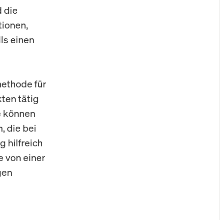
d die
tionen,
ls einen
methode für
ten tätig
e können
 die bei
 hilfreich
e von einer
gen