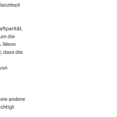
leichheit
ftparität.
 um die
n. Wenn
, dass die
 von
iele andere
chtigt