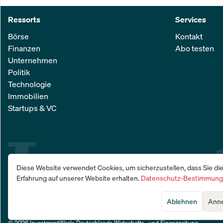
Ressorts
Services
Börse
Kontakt
Finanzen
Abo testen
Unternehmen
Politik
Technologie
Immobilien
Startups & VC
Diese Website verwendet Cookies, um sicherzustellen, dass Sie di
Erfahrung auf unserer Website erhalten.
Datenschutz-Bestimmun
Ablehnen
Ann
© 2026 InvestmentWeek: Deutschlands Wirtschafts- und Finanzzeitung
.