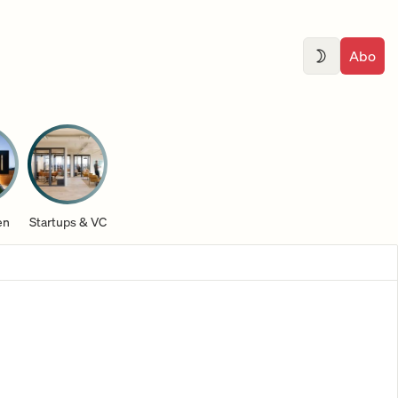
Abo
en
Startups & VC