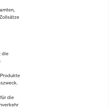
t
eamten,
Zollsätze
t die
n
 Produkte
gszweck.
für die
enverkehr