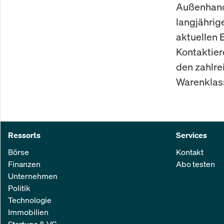
Außenhande
langjährig
aktuellen 
Kontaktier
den zahlre
Warenklass
Ressorts
Services
Börse
Kontakt
Finanzen
Abo testen
Unternehmen
Politik
Technologie
Immobilien
Startups & VC