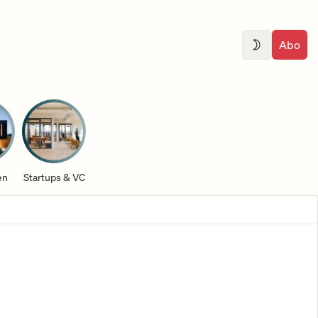
Abo
en
Startups & VC