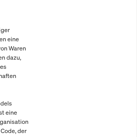
iger
en eine
 von Waren
en dazu,
mes
haften
ndels
st eine
rganisation
 Code, der