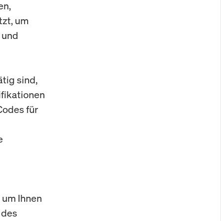
en,
tzt, um
n und
tig sind,
ifikationen
Codes für
e
, um Ihnen
 des