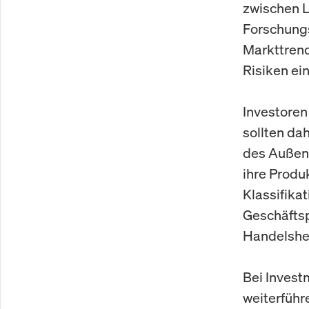
zwischen L
Forschungs
Markttrend
Risiken ei
Investoren
sollten da
des Außenh
ihre Produ
Klassifika
Geschäftsp
Handelshe
Bei Invest
weiterführ