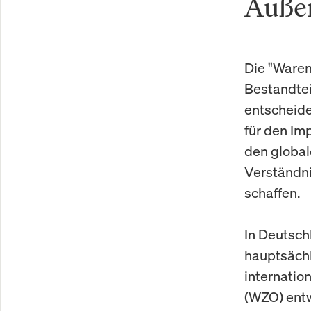
Auße
Die "Waren
Bestandtei
entscheide
für den Im
den global
Verständni
schaffen.
In Deutsch
hauptsächl
internation
(WZO) entw