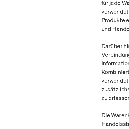
für jede W
verwendet 
Produkte e
und Hande
Darüber hi
Verbindun
Information
Kombiniert
verwendet 
zusätzlich
zu erfasse
Die Warenk
Handelssta