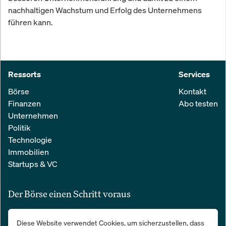
nachhaltigen Wachstum und Erfolg des Unternehmens
führen kann.
Ressorts
Services
Börse
Kontakt
Finanzen
Abo testen
Unternehmen
Politik
Technologie
Immobilien
Startups & VC
Der Börse einen Schritt voraus
Alle relevanten Nachrichten aus Wirtschaft und Finanzen in einer
Diese Website verwendet Cookies, um sicherzustellen, dass
einfachen E-Mail. 100 % kostenlos: