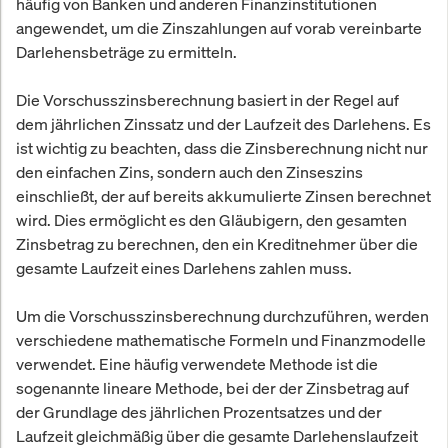
häufig von Banken und anderen Finanzinstitutionen
angewendet, um die Zinszahlungen auf vorab vereinbarte
Darlehensbeträge zu ermitteln.
Die Vorschusszinsberechnung basiert in der Regel auf
dem jährlichen Zinssatz und der Laufzeit des Darlehens. Es
ist wichtig zu beachten, dass die Zinsberechnung nicht nur
den einfachen Zins, sondern auch den Zinseszins
einschließt, der auf bereits akkumulierte Zinsen berechnet
wird. Dies ermöglicht es den Gläubigern, den gesamten
Zinsbetrag zu berechnen, den ein Kreditnehmer über die
gesamte Laufzeit eines Darlehens zahlen muss.
Um die Vorschusszinsberechnung durchzuführen, werden
verschiedene mathematische Formeln und Finanzmodelle
verwendet. Eine häufig verwendete Methode ist die
sogenannte lineare Methode, bei der der Zinsbetrag auf
der Grundlage des jährlichen Prozentsatzes und der
Laufzeit gleichmäßig über die gesamte Darlehenslaufzeit