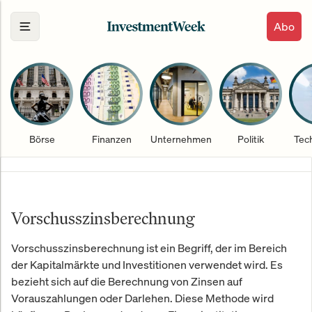
Abo
Börse
Finanzen
Unternehmen
Politik
Tec
Vorschusszinsberechnung
Vorschusszinsberechnung ist ein Begriff, der im Bereich
der Kapitalmärkte und Investitionen verwendet wird. Es
bezieht sich auf die Berechnung von Zinsen auf
Vorauszahlungen oder Darlehen. Diese Methode wird