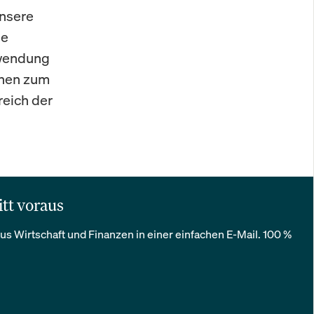
Unsere
se
nwendung
onen zum
eich der
itt voraus
us Wirtschaft und Finanzen in einer einfachen E-Mail. 100 %