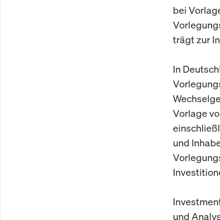
bei Vorlag
Vorlegungs
trägt zur I
In Deutsch
Vorlegung
Wechselges
Vorlage vo
einschließl
und Inhabe
Vorlegungs
Investitio
Investment
und Analys