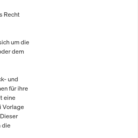
as Recht
e
sich um die
 oder dem
ck- und
n für ihre
t eine
i Vorlage
 Dieser
 die
e