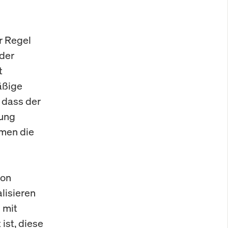
r Regel
oder
t
äßige
, dass der
sung
hmen die
von
alisieren
 mit
ist, diese