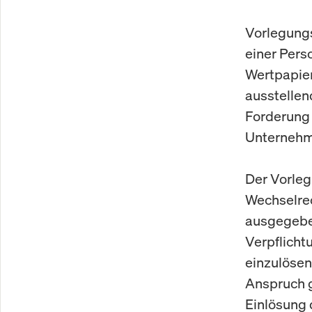
Vorlegungsa
einer Pers
Wertpapier
ausstellen
Forderung 
Unternehme
Der Vorleg
Wechselrec
ausgegeben
Verpflicht
einzulösen,
Anspruch g
Einlösung 