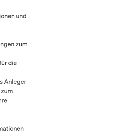
tionen und
mungen zum
ür die
ss Anleger
n zum
hre
mationen