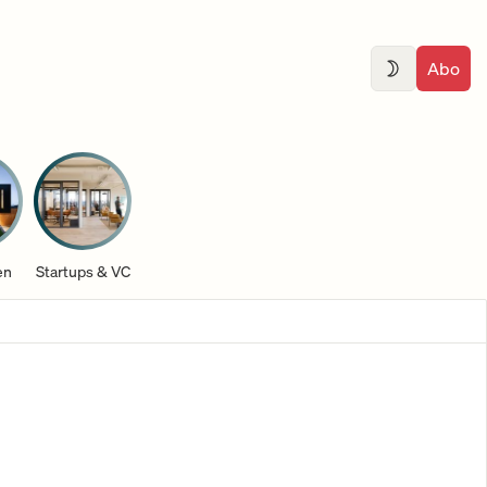
Abo
en
Startups & VC