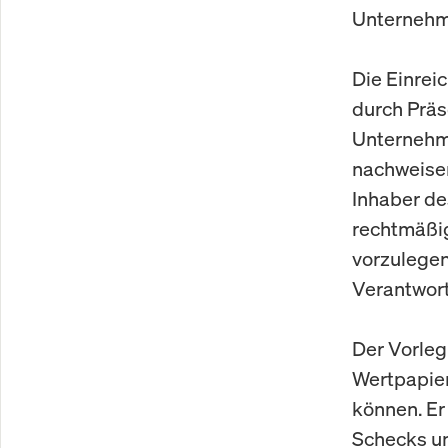
Unternehme
Die Einrei
durch Präs
Unternehme
nachweisen
Inhaber de
rechtmäßig
vorzulegen
Verantwort
Der Vorleg
Wertpapiere
können. Er
Schecks un