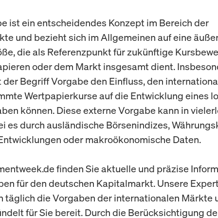
e ist ein entscheidendes Konzept im Bereich der
te und bezieht sich im Allgemeinen auf eine äuße
öße, die als Referenzpunkt für zukünftige Kursbe
pieren oder dem Markt insgesamt dient. Insbeson
 der Begriff Vorgabe den Einfluss, den internation
mmte Wertpapierkurse auf die Entwicklung eines l
ben können. Diese externe Vorgabe kann in vielerl
sei es durch ausländische Börsenindizes, Währungs
e Entwicklungen oder makroökonomische Daten.
mentweek.de finden Sie aktuelle und präzise Infor
en für den deutschen Kapitalmarkt. Unsere Exper
n täglich die Vorgaben der internationalen Märkte 
ndelt für Sie bereit. Durch die Berücksichtigung de