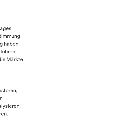
tages
 Stimmung
ng haben.
führen,
die Märkte
estoren,
en
lysieren,
ren.