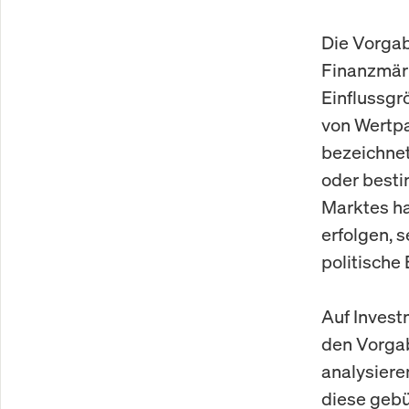
Die Vorgab
Finanzmärk
Einflussgr
von Wertpa
bezeichnet
oder besti
Marktes ha
erfolgen, 
politisch
Auf Invest
den Vorgab
analysiere
diese gebü