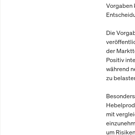
Vorgaben k
Entscheidu
Die Vorgab
veröffentl
der Marktt
Positiv in
während ne
zu belaste
Besonders 
Hebelprodu
mit vergle
einzunehme
um Risiken