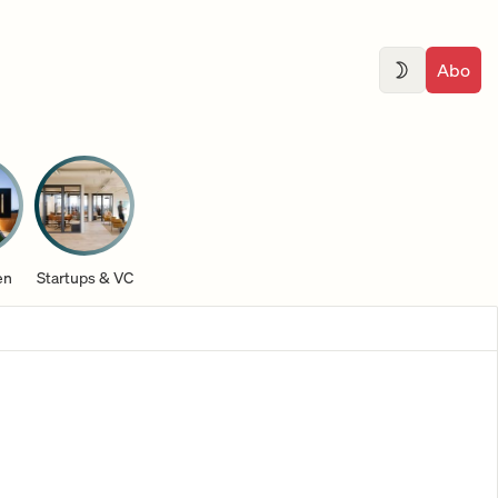
Abo
en
Startups & VC