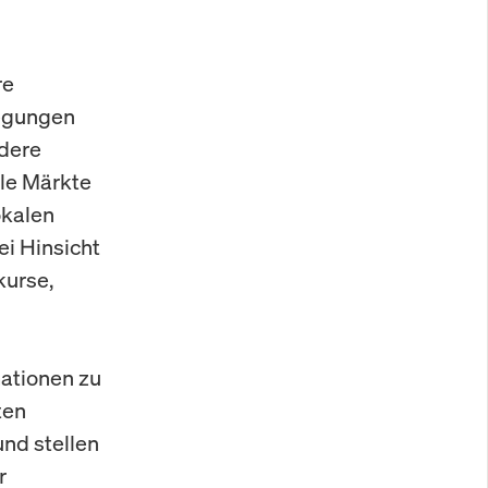
re
wegungen
dere
ale Märkte
okalen
ei Hinsicht
kurse,
mationen zu
ten
und stellen
r