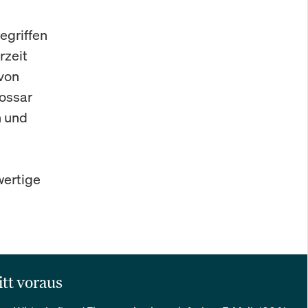
egriffen
rzeit
 von
lossar
n und
wertige
itt voraus