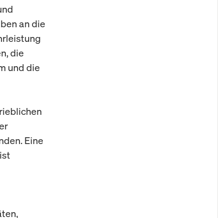
und
ben an die
hrleistung
n, die
am und die
rieblichen
er
nden. Eine
ist
äten,