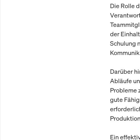
Die Rolle 
Verantwort
Teammitgli
der Einhal
Schulung n
Kommunika
Darüber hi
Abläufe un
Probleme z
gute Fähig
erforderli
Produktio
Ein effekt