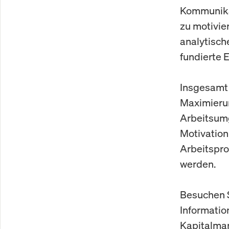
Kommunikat
zu motivie
analytisch
fundierte 
Insgesamt s
Maximierun
Arbeitsum
Motivation
Arbeitspro
werden.
Besuchen S
Informatio
Kapitalmar