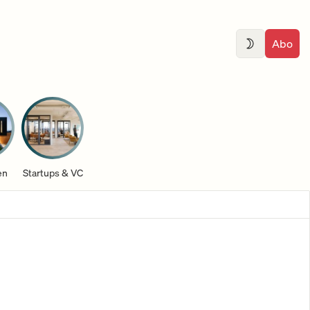
Abo
en
Startups & VC