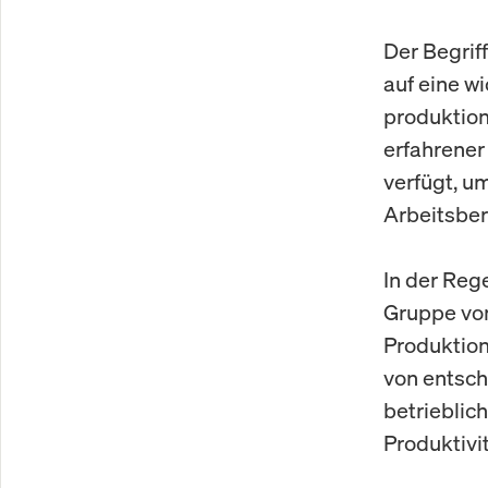
Der Begrif
auf eine wi
produktion
erfahrener
verfügt, u
Arbeitsber
In der Rege
Gruppe von
Produktions
von entsch
betrieblic
Produktivit