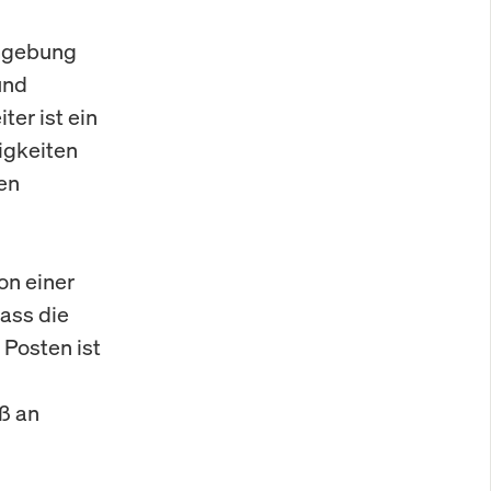
umgebung
und
er ist ein
igkeiten
en
on einer
dass die
 Posten ist
ß an