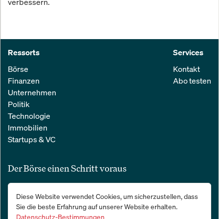
verbessern.
Ressorts
Services
Börse
Kontakt
Finanzen
Abo testen
Unternehmen
Politik
Technologie
Immobilien
Startups & VC
Der Börse einen Schritt voraus
Alle relevanten Nachrichten aus Wirtschaft und Finanzen in einer
Diese Website verwendet Cookies, um sicherzustellen, dass
einfachen E-Mail. 100 % kostenlos:
Sie die beste Erfahrung auf unserer Website erhalten.
Datenschutz-Bestimmungen