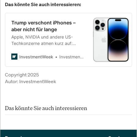
Das könnte Sie auch interessieren:
Trump verschont iPhones –
aber nicht für lange
Apple, NVIDIA und andere US-
Techkonzerne atmen kurz auf:
Smartphones, Laptops und
Speicherchips sind vorerst von
InvestmentWeek
InvestmentWeek
Trumps Strafzöllen ausgenommen.
Doch das Weiße Haus deutet schon
Copyright 2025
an – die Schonfrist ist bald vorbei.
Autor:
InvestmentWeek
Das könnte Sie auch interessieren