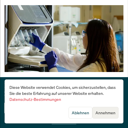
ENvue Medical wirft Verwaltungsrat um: Neuer
Deutschlands Wirtschafts- und Finanzzeitung:
Chairman und zwei frische Gesichter
Diese Website verwendet Cookies, um sicherzustellen, dass
28 Tage kostenlos testen
Sie die beste Erfahrung auf unserer Website erhalten.
Datenschutz-Bestimmungen
Jetzt testen
Ablehnen
Annehmen
Sie sind bereits Abonnent?
Jetzt anmelden