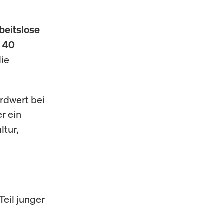
beitslose
d
40
die
rdwert bei
er ein
ltur,
Teil junger