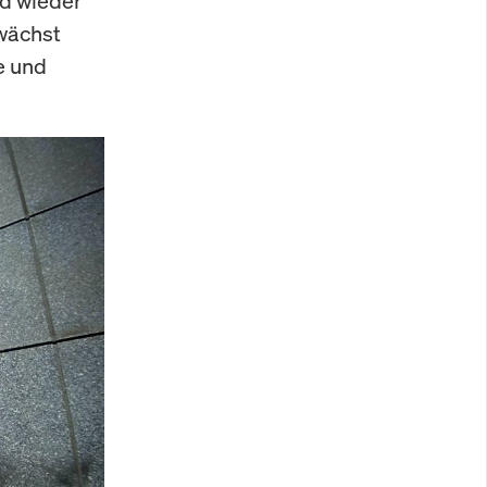
ld wieder
 wächst
e und