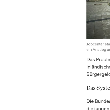
Jobcenter sta
ein Anstieg u
Das Proble
inländisch
Bürgergeld
Das Syste
Die Bunde
die jungen