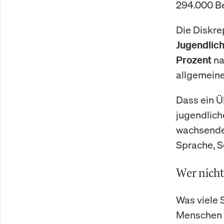
294.000 B
Die Diskre
Jugendlic
na
Prozent
allgemeine
Dass ein Ü
jugendliche
wachsendes
Sprache, So
Wer nichts
Was viele S
Menschen t