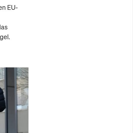
en EU-
das
gel.