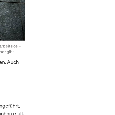
rbeitslos – 
er gibt.
en. Auch
ngeführt,
chern soll.