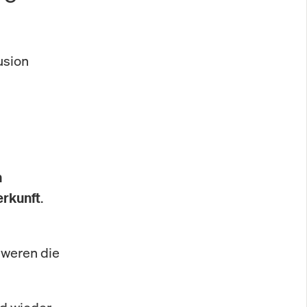
usion
n
.
erkunft
hweren die