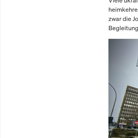
Viele ukra
heimkehren
zwar die J
Begleitung