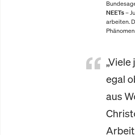
Bundesagen
– J
NEETs
arbeiten. D
Phänomen p
„Viele
egal o
aus W
Christ
Arbeit