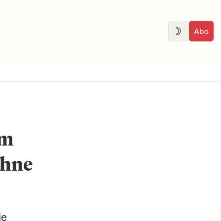
Abo
um
ohne
ie