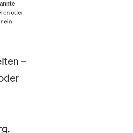
annte
eren oder
r ein
elten –
 oder
rg.