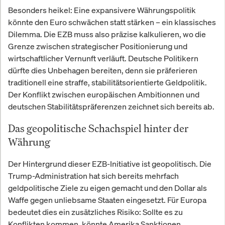
Erfahrungen und Ratgeber zu
Besonders heikel: Eine expansivere Währungspolitik
Finanzprodukten, Aktienanalysen
könnte den Euro schwächen statt stärken – ein klassisches
und Versicherungen.
Dilemma. Die EZB muss also präzise kalkulieren, wo die
Grenze zwischen strategischer Positionierung und
wirtschaftlicher Vernunft verläuft. Deutsche Politikern
dürfte dies Unbehagen bereiten, denn sie präferieren
traditionell eine straffe, stabilitätsorientierte Geldpolitik.
Der Konflikt zwischen europäischen Ambitionnen und
deutschen Stabilitätspräferenzen zeichnet sich bereits ab.
Das geopolitische Schachspiel hinter der
Währung
Der Hintergrund dieser EZB-Initiative ist geopolitisch. Die
Trump-Administration hat sich bereits mehrfach
geldpolitische Ziele zu eigen gemacht und den Dollar als
Waffe gegen unliebsame Staaten eingesetzt. Für Europa
bedeutet dies ein zusätzliches Risiko: Sollte es zu
Konflikten kommen, könnte Amerika Sanktionen