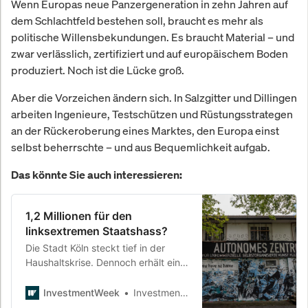
Wenn Europas neue Panzergeneration in zehn Jahren auf
dem Schlachtfeld bestehen soll, braucht es mehr als
politische Willensbekundungen. Es braucht Material – und
zwar verlässlich, zertifiziert und auf europäischem Boden
produziert. Noch ist die Lücke groß.
Aber die Vorzeichen ändern sich. In Salzgitter und Dillingen
arbeiten Ingenieure, Testschützen und Rüstungsstrategen
an der Rückeroberung eines Marktes, den Europa einst
selbst beherrschte – und aus Bequemlichkeit aufgab.
Das könnte Sie auch interessieren:
1,2 Millionen für den
linksextremen Staatshass?
Die Stadt Köln steckt tief in der
Haushaltskrise. Dennoch erhält ein
als linksextrem eingestuftes
Zentrum eine Erbpacht, Zuschüsse
InvestmentWeek
InvestmentWeek
– und Rückendeckung aus der