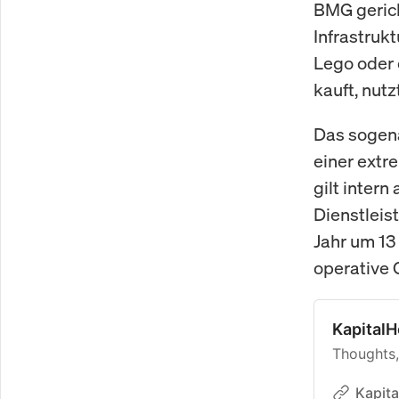
BMG gerich
Infrastruk
Lego oder
kauft, nut
Das sogena
einer extr
gilt inter
Dienstleis
Jahr um 13
operative 
KapitalH
Thoughts,
Kapita