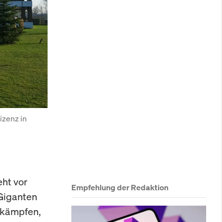
zenz in 
eht vor
Empfehlung der Redaktion
Giganten
 kämpfen,