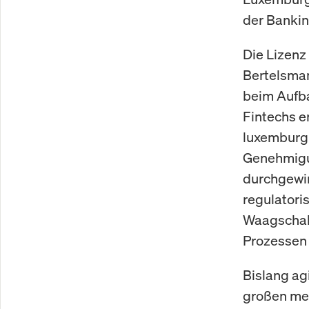
der Bankin
Die Lizenz
Bertelsman
beim Aufba
Fintechs er
luxemburg
Genehmigun
durchgewin
regulatori
Waagschale
Prozessen 
Bislang ag
großen med