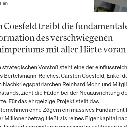
tien
n Coesfeld treibt die fundamental
ormation des verschwiegenen
imperiums mit aller Härte voran
 strategischen Vorstoß steht eine der einflussreic
s Bertelsmann-Reiches. Carsten Coesfeld, Enkel d
 Nachkriegspatriarchen Reinhard Mohn und Mitgl
stands, zieht die Fäden bei der Neuausrichtung de
e. Für das ehrgeizige Projekt stellt das
ternehmen ohne Zögern ein massives Fundament be
er Millionenbetrag fließt als reines Eigenkapital na
 flankiert von weiteren massiven Investitionen in