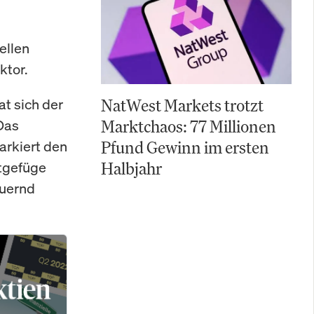
ellen
ktor.
t sich der
NatWest Markets trotzt
Das
Marktchaos: 77 Millionen
arkiert den
Pfund Gewinn im ersten
htgefüge
Halbjahr
auernd