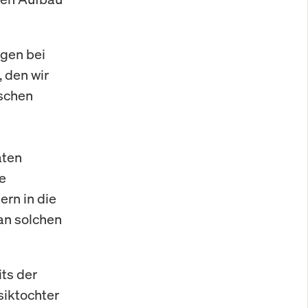
ngen bei
 den wir
ischen
aten
e
ern in die
an solchen
its der
siktochter