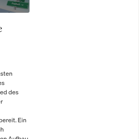
e
hsten
es
ied des
r
reit. Ein
ch
 den Aufbau