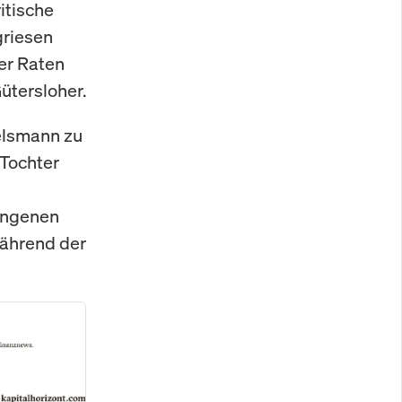
itische
griesen
er Raten
ütersloher.
telsmann zu
-Tochter
angenen
während der