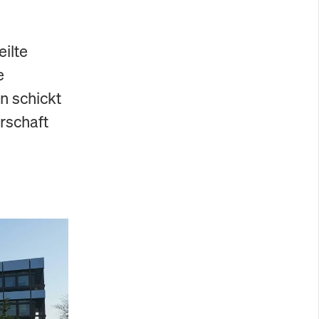
eilte
e
n schickt
rschaft