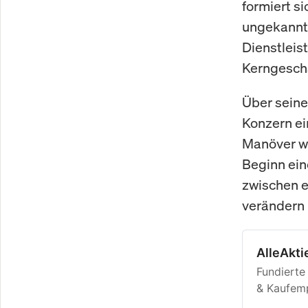
formiert si
ungekannt
Dienstleis
Kerngeschä
Über seine
Konzern ei
Manöver wu
Beginn ein
zwischen e
verändern 
AlleAkti
Fundierte
& Kaufemp
2010.