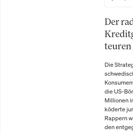
Der ra
Kredit
teuren
Die Strate
schwedisch
Konsumente
die US-Bör
Millionen 
köderte j
Rappern wi
den entgeg