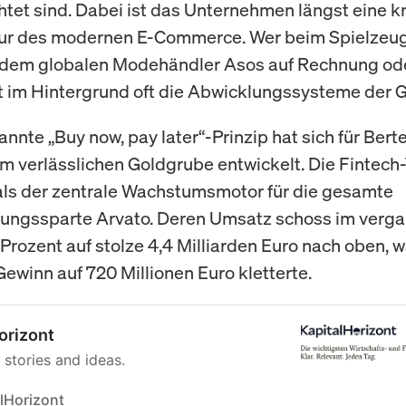
tet sind. Dabei ist das Unternehmen längst eine kr
tur des modernen E-Commerce. Wer beim Spielzeu
 dem globalen Modehändler Asos auf Rechnung od
zt im Hintergrund oft die Abwicklungssysteme der G
nnte „Buy now, pay later“-Prinzip hat sich für Ber
em verlässlichen Goldgrube entwickelt. Die Fintech
n als der zentrale Wachstumsmotor für die gesamte
tungssparte Arvato. Deren Umsatz schoss im verg
 Prozent auf stolze 4,4 Milliarden Euro nach oben, 
Gewinn auf 720 Millionen Euro kletterte.
orizont
 stories and ideas.
lHorizont