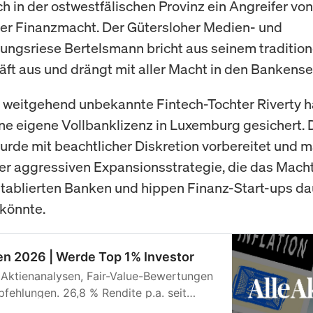
ch in der ostwestfälischen Provinz ein Angreifer von
er Finanzmacht. Der Gütersloher Medien- und
tungsriese Bertelsmann bricht aus seinem tradition
ft aus und drängt mit aller Macht in den Bankense
 weitgehend unbekannte Fintech-Tochter Riverty ha
ne eigene Vollbanklizenz in Luxemburg gesichert. 
rde mit beachtlicher Diskretion vorbereitet und m
er aggressiven Expansionsstrategie, die das Mac
tablierten Banken und hippen Finanz-Start-ups d
könnte.
en 2026 | Werde Top 1% Investor
 Aktienanalysen, Fair-Value-Bewertungen
fehlungen. 26,8 % Rendite p.a. seit