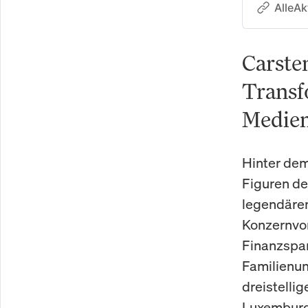
AlleAk
Carste
Transf
Medien
Hinter dem
Figuren de
legendären
Konzernvor
Finanzspart
Familienun
dreistellig
Luxemburg,