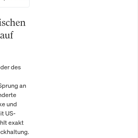
ischen
 auf
 der des
Sprung an
nderte
rke und
it US-
hlt exakt
ckhaltung.