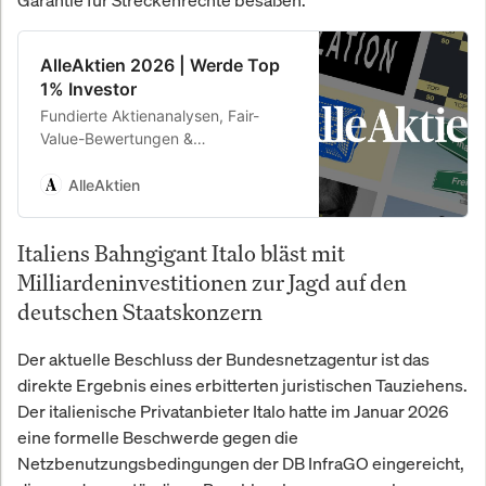
Garantie für Streckenrechte besaßen.
AlleAktien 2026 | Werde Top
1% Investor
Fundierte Aktienanalysen, Fair-
Value-Bewertungen &
Kaufempfehlungen. 26,8 % Rendite
p.a. seit 2010.
AlleAktien
Italiens Bahngigant Italo bläst mit
Milliardeninvestitionen zur Jagd auf den
deutschen Staatskonzern
Der aktuelle Beschluss der Bundesnetzagentur ist das
direkte Ergebnis eines erbitterten juristischen Tauziehens.
Der italienische Privatanbieter Italo hatte im Januar 2026
eine formelle Beschwerde gegen die
Netzbenutzungsbedingungen der DB InfraGO eingereicht,